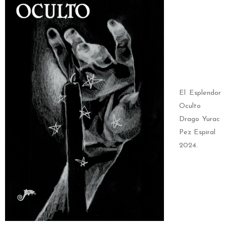
El Esplendor
Oculto
Drago Yurac
Pez Espiral
2024.