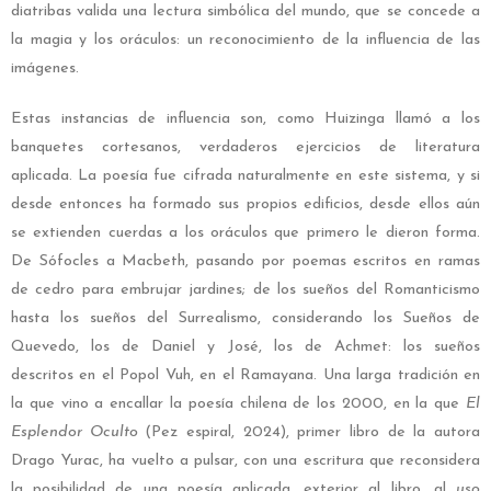
diatribas valida una lectura simbólica del mundo, que se concede a
la magia y los oráculos: un reconocimiento de la influencia de las
imágenes.
Estas instancias de influencia son, como Huizinga llamó a los
banquetes cortesanos, verdaderos ejercicios de literatura
aplicada. La poesía fue cifrada naturalmente en este sistema, y si
desde entonces ha formado sus propios edificios, desde ellos aún
se extienden cuerdas a los oráculos que primero le dieron forma.
De Sófocles a Macbeth, pasando por poemas escritos en ramas
de cedro para embrujar jardines; de los sueños del Romanticismo
hasta los sueños del Surrealismo, considerando los Sueños de
Quevedo, los de Daniel y José, los de Achmet: los sueños
descritos en el Popol Vuh, en el Ramayana. Una larga tradición en
la que vino a encallar la poesía chilena de los 2000, en la que
El
Esplendor Oculto
(Pez espiral, 2024), primer libro de la autora
Drago Yurac, ha vuelto a pulsar, con una escritura que reconsidera
la posibilidad de una poesía aplicada, exterior al libro, al
uso