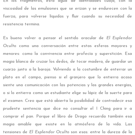
En los fragmentos, esta agua de identidades cuaja, con la
viscosidad de las emulsiones que se erizan y se endurecen con la
fuerza, para volverse líquidas y fluir cuando su necesidad de
resistencia termina.
Es bueno volver a pensar el sentido oracular de
El Esplendor
Oculto
como una conversación entre estas esferas mayores y
menores: como la convivencia entre profecía y superstición. Esa
magia blanca de cruzar los dedos, de tocar madera, de guardar un
cuarzo junto a la baraja. Volviendo a la costumbre de enterrar un
plato en el campo, pienso si el granjero que lo entierra acaso
siente una comunicación con las potencias y las grandes energías,
o si lo entierra como un estudiante elige su lápiz de la suerte para
el examen. Creo que está abierta la posibilidad de contradecir esa
prudente sentencia que dice no consultar el I Ching para ir a
comprar el pan. Porque el libro de Drago recuerda también esa
magia amable que existe en la atmósfera de la vida. Las
tensiones de
El
Esplendor Oculto
son esas: entre la dureza de la