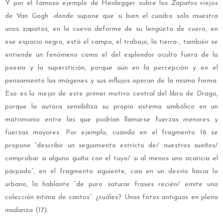
Y por el famoso ejemplo de Heidegger sobre los
Zapatos viejos
de Van Gogh -donde supone que si bien el cuadro solo muestra
unos zapatos, en la cueva deforme de su lengüeta de cuero, en
ese espacio negro, está el campo, el trabajo, la tierra-, también se
entiende un fenómeno como el del esplendor oculto fuera de la
poesía y la superstición, porque aún en la percepción y en el
pensamiento las imágenes y sus influjos operan de la misma forma.
Eso es lo mejor de este primer motivo central del libro de Drago,
porque la autora sensibiliza su propio sistema simbólico en un
matrimonio entre las que podrían llamarse fuerzas menores y
fuerzas mayores. Por ejemplo, cuando en el fragmento 16 se
propone “describir un seguimiento estricto de/ nuestros sueños/
comprobar si alguno guiña con el tuyo/ si al menos uno acaricia el
párpado”, en el fragmento siguiente, casi en un desvío hacia lo
urbano, la hablante “de puro saturar frases recién/ emite una
colección íntima de cantos”: ¿cuáles? Unas fotos antiguas en plena
mudanza (17).