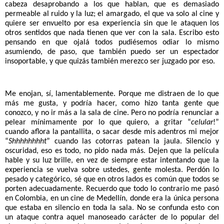
cabeza desaprobando a los que hablan, que es demasiado 
permeable al ruido y la luz; el amargado, el que va solo al cine y 
quiere ser envuelto por esa experiencia sin que le ataquen los 
otros sentidos que nada tienen que ver con la sala. Escribo esto 
pensando en que ojalá todos pudiésemos odiar lo mismo 
asumiendo, de paso, que también puedo ser un espectador 
insoportable, y que quizás también merezco ser juzgado por eso. 
Me enojan, sí, lamentablemente. Porque me distraen de lo que 
más me gusta, y podría hacer, como hizo tanta gente que 
conozco, y no ir más a la sala de cine. Pero no podría renunciar a 
pelear mínimamente por lo que quiero, a gritar “
celular
!” 
cuando aflora la pantallita, o sacar desde mis adentros mi mejor 
“
Shhhhhhhht
” cuando las cotorras patean la jaula. Silencio y 
oscuridad, eso es todo, no pido nada más. Dejen que la película 
hable y su luz brille, en vez de siempre estar intentando que la 
experiencia se vuelva sobre ustedes, gente molesta. Perdón lo 
pesado y categórico, sé que en otros lados es común que todos se 
porten adecuadamente. Recuerdo que todo lo contrario me pasó 
en Colombia, en un cine de Medellín, donde era la única persona 
que estaba en silencio en toda la sala. No se confunda esto con 
un ataque contra aquel manoseado carácter de lo popular del 