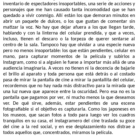
inventario de espectadores insoportables, una serie de acciones y 
personajes que me han causado tanta incomodidad que se han 
quedado a vivir conmigo. Allí están los que demoran minutos en 
abrir un paquete de dulces, o los que gustan de comentar sin 
matizar la voz. No hay que dejar afuera a los que llegan tarde, 
hablando y con la linterna del celular prendida, y que a veces, 
incluso, tienen el descaro o la torpeza de querer sentarse al 
centro de la sala. Tampoco hay que olvidar a una especie nueva 
pero no menos insoportable: los que están pendientes, celular en 
mano, para capturar momentos de la película y subirlos a 
Instagram, como si a alguien le fuese a importar más allá de una 
audiencia imaginaria. A veces no tienen ni la decencia de bajarle 
el brillo al aparato y toda persona que está detrás o al costado 
pasa de mirar la pantalla de cine a mirar la pantallita del celular, 
recordemos que no hay nada más distractivo para la mirada que 
una luz nueva que aparece entre la oscuridad. Pero esa no es la 
pantalla que pagamos por ver, ni mucho menos la que deseamos 
ver. De qué sirve, además, estar pendientes de una escena 
fotografiable si el objetivo es capturarla. Como los japoneses en 
los museos, que sacan fotos a todo para luego ver los cuadros 
tranquilos en su casa, el instagramero del cine traslada su goce 
del cine a la red social, y en ese desplazamiento nos distrae a 
todos aquellos que, concentrados, miramos la película.