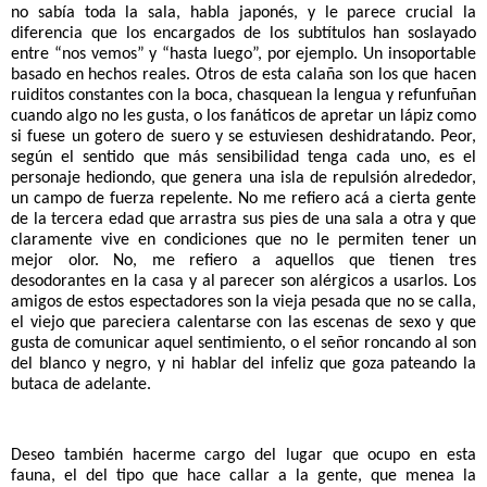
no sabía toda la sala, habla japonés, y le parece crucial la 
diferencia que los encargados de los subtítulos han soslayado 
entre “nos vemos” y “hasta luego”, por ejemplo. Un insoportable 
basado en hechos reales. Otros de esta calaña son los que hacen 
ruiditos constantes con la boca, chasquean la lengua y refunfuñan 
cuando algo no les gusta, o los fanáticos de apretar un lápiz como 
si fuese un gotero de suero y se estuviesen deshidratando. Peor, 
según el sentido que más sensibilidad tenga cada uno, es el 
personaje hediondo, que genera una isla de repulsión alrededor, 
un campo de fuerza repelente. No me refiero acá a cierta gente 
de la tercera edad que arrastra sus pies de una sala a otra y que 
claramente vive en condiciones que no le permiten tener un 
mejor olor. No, me refiero a aquellos que tienen tres 
desodorantes en la casa y al parecer son alérgicos a usarlos. Los 
amigos de estos espectadores son la vieja pesada que no se calla, 
el viejo que pareciera calentarse con las escenas de sexo y que 
gusta de comunicar aquel sentimiento, o el señor roncando al son 
del blanco y negro, y ni hablar del infeliz que goza pateando la 
butaca de adelante. 
Deseo también hacerme cargo del lugar que ocupo en esta 
fauna, el del tipo que hace callar a la gente, que menea la 