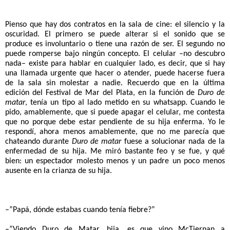
Pienso que hay dos contratos en la sala de cine: el silencio y la 
oscuridad. El primero se puede alterar si el sonido que se 
produce es involuntario o tiene una razón de ser. El segundo no 
puede romperse bajo ningún concepto. El celular –no descubro 
nada– existe para hablar en cualquier lado, es decir, que si hay 
una llamada urgente que hacer o atender, puede hacerse fuera 
de la sala sin molestar a nadie. Recuerdo que en la última 
edición del Festival de Mar del Plata, en la función de 
Duro de 
matar
, tenía un tipo al lado metido en su whatsapp. Cuando le 
pido, amablemente, que si puede apagar el celular, me contesta 
que no porque debe estar pendiente de su hija enferma. Yo le 
respondí, ahora menos amablemente, que no me parecía que 
chateando durante 
Duro de matar
 fuese a solucionar nada de la 
enfermedad de su hija. Me miró bastante feo y se fue, y qué 
bien: un espectador molesto menos y un padre un poco menos 
ausente en la crianza de su hija. 
–”Papá, dónde estabas cuando tenía fiebre?”
–”Viendo Duro de Matar, hija, es que vino McTiernan a 