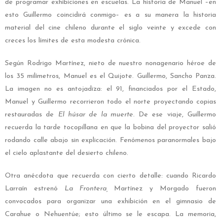
de programar exhibiciones en escuelas. La historia de Manuel –en
esto Guillermo coincidirá conmigo– es a su manera la historia
material del cine chileno durante el siglo veinte y excede con
creces los límites de esta modesta crónica.
Según Rodrigo Martínez, nieto de nuestro nonagenario héroe de
los 35 milímetros, Manuel es el Quijote. Guillermo, Sancho Panza.
La imagen no es antojadiza: el 91, financiados por el Estado,
Manuel y Guillermo recorrieron todo el norte proyectando copias
restauradas de
El húsar de la muerte
. De ese viaje, Guillermo
recuerda la tarde tocopillana en que la bobina del proyector salió
rodando calle abajo sin explicación. Fenómenos paranormales bajo
el cielo aplastante del desierto chileno.
Otra anécdota que recuerda con cierto detalle: cuando Ricardo
Larraín estrenó
La Frontera,
Martínez y Morgado fueron
convocados para organizar una exhibición en el gimnasio de
Carahue o Nehuentúe; esto último se le escapa. La memoria,