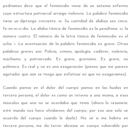
podríamos decir que el feminicidio viene de un sistema enfermo
cuya estructura patriarcal arraiga violencia. La palabra feminicidio
tiene un diptongo creciente: io. Su cantidad de sílabas son cinco:
fe-mi-ni-ci-dio. La sílaba tónica de feminicidio es la penúltima: ci, la
número cuatro. El número de la letra tónica de feminicidio es el
ocho: i. La acentuación de la palabra feminicidio es grave. Otras
palabras graves son: Policía, crimen, apología, cadáver, violencia,
machismo y patriarcado. Es grave, gravísimo. Es grave, no
polémico. Es real y no es una exageración (pienso que me parece
agotador que aún se tenga que enfatizar en que no exageramos).
Cuando pienso en el dolor del cuerpo pienso en las huidas en
tercera persona, el dolor es como un retorno a una misma, a esos
músculos que una no se acordaba que tenía (ahora lo resumiría:
este mundo nos hace olvidarnos del cuerpo, por eso una solo se
acuerda del cuerpo cuando le duele). No sé si me habito en
tercera persona, me da terror abrazar un cuerpo vulnerable por