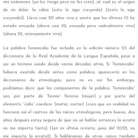
mis exámenes (ya los tengo pero no les creo), sé cual es el origen
de mi dolor: la rabia (esto lo sigo creyendo) ((esto lo sigo
creyendo)). Llevo casi 20 años viva y siento que los últimos 10 he
estado enojada (ahora casi 22, enojada pero radicalmente viva)
(ahora 22, intensamente viva).
La palabra feminicidio fue incluida en la edición número 23 del
diccionario de la Real Academia de la Lengua Española, pese a
ser un término usado desde varias décadas atrás. Si “feminicidio”
hubiera existido desde antes como palabra, aparecería en los
diccionarios de etimologías, pero no es así. Sin embargo,
podríamos decir que los componentes de la palabra “feminicidio”
son, por parte de “femini”
femina
(mujer) y por parte del
elemento “cidio”
caedere
(matar, cortar) (creo que en realidad no
funciona así el rastreo de las raíces etimológicas, pero bueno, dos
años después estoy segura de que no sé hablar entonces la errata
no me importa tanto) ((en mi última revisita, junio del 2022, no
me importa la errata)). Si habláramos de otras raíces también