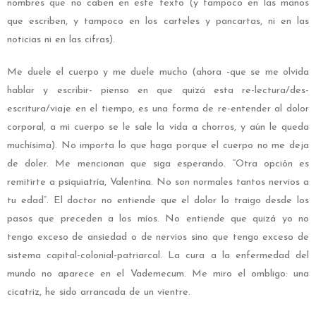
nombres que no caben en este texto (y tampoco en las manos
que escriben, y tampoco en los carteles y pancartas, ni en las
noticias ni en las cifras).
Me duele el cuerpo y me duele mucho (ahora -que se me olvida
hablar y escribir- pienso en que quizá esta re-lectura/des-
escritura/viaje en el tiempo, es una forma de re-entender al dolor
corporal, a mi cuerpo se le sale la vida a chorros, y aún le queda
muchísima). No importa lo que haga porque el cuerpo no me deja
de doler. Me mencionan que siga esperando. “Otra opción es
remitirte a psiquiatría, Valentina. No son normales tantos nervios a
tu edad”. El doctor no entiende que el dolor lo traigo desde los
pasos que preceden a los míos. No entiende que quizá yo no
tengo exceso de ansiedad o de nervios sino que tengo exceso de
sistema capital-colonial-patriarcal. La cura a la enfermedad del
mundo no aparece en el Vademecum. Me miro el ombligo: una
cicatriz, he sido arrancada de un vientre.