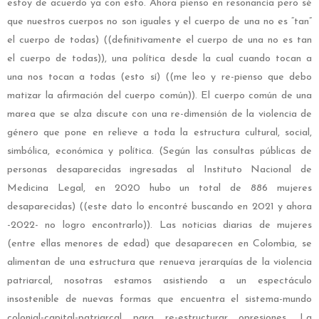
estoy de acuerdo ya con esto. Ahora pienso en resonancia pero sé
que nuestros cuerpos no son iguales y el cuerpo de una no es “tan”
el cuerpo de todas) ((definitivamente el cuerpo de una no es tan
el cuerpo de todas)), una política desde la cual cuando tocan a
una nos tocan a todas (esto sí) ((me leo y re-pienso que debo
matizar la afirmación del cuerpo común)). El cuerpo común de una
marea que se alza discute con una re-dimensión de la violencia de
género que pone en relieve a toda la estructura cultural, social,
simbólica, económica y política. (Según las consultas públicas de
personas desaparecidas ingresadas al Instituto Nacional de
Medicina Legal, en 2020 hubo un total de 886 mujeres
desaparecidas) ((este dato lo encontré buscando en 2021 y ahora
-2022- no logro encontrarlo)). Las noticias diarias de mujeres
(entre ellas menores de edad) que desaparecen en Colombia, se
alimentan de una estructura que renueva jerarquías de la violencia
patriarcal, nosotras estamos asistiendo a un espectáculo
insostenible de nuevas formas que encuentra el sistema-mundo
colonial-capital-patriarcal para re-estructurar opresiones. La