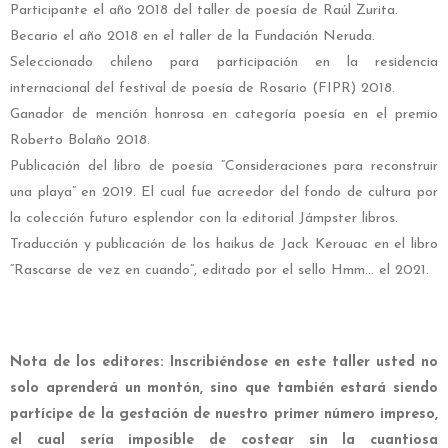
Participante el año 2018 del taller de poesía de Raúl Zurita.
Becario el año 2018 en el taller de la Fundación Neruda.
Seleccionado chileno para participación en la residencia
internacional del festival de poesía de Rosario (FIPR) 2018.
Ganador de mención honrosa en categoría poesía en el premio
Roberto Bolaño 2018.
Publicación del libro de poesía “Consideraciones para reconstruir
una playa” en 2019. El cual fue acreedor del fondo de cultura por
la colección futuro esplendor con la editorial Jámpster libros.
Traducción y publicación de los haikus de Jack Kerouac en el libro
“Rascarse de vez en cuando”, editado por el sello Hmm… el 2021.
Nota de los editores: Inscribiéndose en este taller usted no
solo aprenderá un montón, sino que también estará siendo
partícipe de la gestación de nuestro primer número impreso,
el cual sería imposible de costear sin la cuantiosa