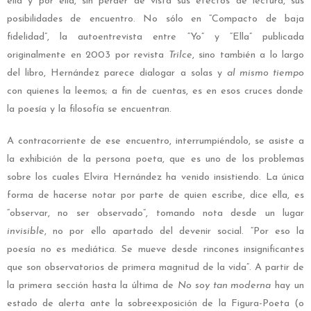
ella y por ella, sin perder de vista sus efectos de lectura, sus
posibilidades de encuentro. No sólo en “Compacto de baja
fidelidad”, la autoentrevista entre “Yo” y “Ella” publicada
originalmente en 2003 por revista
Trilce
, sino también a lo largo
del libro, Hernández parece dialogar a solas y
al mismo tiempo
con quienes la leemos; a fin de cuentas, es en esos cruces donde
la poesía y la filosofía se encuentran.
A contracorriente de ese encuentro, interrumpiéndolo, se asiste a
la exhibición de la persona poeta, que es uno de los problemas
sobre los cuales Elvira Hernández ha venido insistiendo. La única
forma de hacerse notar por parte de quien escribe, dice ella, es
“observar, no ser observado”, tomando nota desde un lugar
invisible
, no por ello apartado del devenir social. “Por eso la
poesía no es mediática. Se mueve desde rincones insignificantes
que son observatorios de primera magnitud de la vida”. A partir de
la primera sección hasta la última de
No soy tan moderna
hay un
estado de alerta ante la sobreexposición de la Figura-Poeta (o