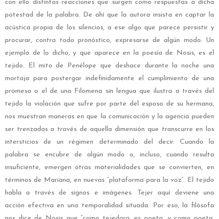
con ello distintas reacciones que surgen como respuestas a dicha
potestad de la palabra. De ahí que la autora insista en captar la
acústica propia de los silencios, a ese algo que parece persistir y
procurar, contra todo pronóstico, expresarse de algún modo. Un
ejemplo de lo dicho, y que aparece en la poesía de Nosis, es el
tejido. El mito de Penélope que deshace durante la noche una
mortaja para postergar indefinidamente el cumplimiento de una
promesa o el de una Filomena sin lengua que ilustra a través del
tejido la violación que sufre por parte del esposo de su hermana,
nos muestran maneras en que la comunicación y la agencia pueden
ser trenzadas a través de aquella dimensión que transcurre en los
intersticios de un régimen determinado del decir. Cuando la
palabra se encubre de algún modo o, incluso, cuando resulta
insuficiente, emergen otras materialidades que se convierten, en
términos de Mariana, en nuevas “plataforma para la voz”. El tejido
habla a través de signos e imágenes. Tejer aquí deviene una
acción efectiva en una temporalidad situada. Por eso, la filósofa
nos dice de Nosis que “como tejedora, es poeta, y como poeta,