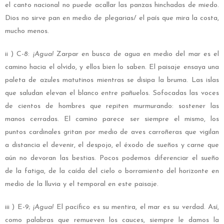
el canto nacional no puede acallar las panzas hinchadas de miedo.
Dios no sirve pan en medio de plegarias/ el país que mira la costa,
mucho menos.
ii ) C-8:
¡Agua!
Zarpar en busca de agua en medio del mar es el
camino hacia el olvido, y ellos bien lo saben. El paisaje ensaya una
paleta de azules matutinos mientras se disipa la bruma. Las islas
que saludan elevan el blanco entre pañuelos. Sofocadas las voces
de cientos de hombres que repiten murmurando: sostener las
manos cerradas. El camino parece ser siempre el mismo, los
puntos cardinales gritan por medio de aves carroñeras que vigilan
a distancia el devenir, el despojo, el éxodo de sueños y carne que
aún no devoran las bestias. Pocos podemos diferenciar el sueño
de la fatiga, de la caída del cielo o borramiento del horizonte en
medio de la lluvia y el temporal en este paisaje.
iii ) E-9;
¡Agua!
El pacífico es su mentira, el mar es su verdad. Así,
como palabras que remueven los cauces, siempre le damos la