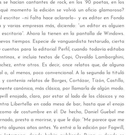
os se hacían cantantes de rock, en los ’90 poetas, en los
 qué momento la edición se volvió un oficio glamoroso?
l escritor –ni falta hace aclararlo– y ex editor en Fondo
y varias empresas más, diciendo: “un editor es alguien
 escritorio”. Ahora la tienen en la pantalla de Windows.
uevos tiempos. Especie de vanguardista testarudo, cierta
 cuentos para la editorial Perfil, cuando todavía editaba
entinos
, e incluía textos de Copi, Osvaldo Lamborghini,
hez, entre otros. Es decir, once relatos que, de alguna
l o, al menos, poco convencional. A la segunda la tituló
, y contenía relatos de Borges, Cortázar, Tizón, Castillo,
emente canónica, más clásica, por llamarla de algún modo.
ll enojado, claro, por estar al lado de los clásicos y no
ntra Libertella en cada mesa de bar, hasta que el enojo
, como de costumbre en él. De hecho, Daniel Guebel me
rnado, presto a morirse, y que le dijo: “Me parece que me
rto algunos años antes. Yo entré a la edición por Fogwill,