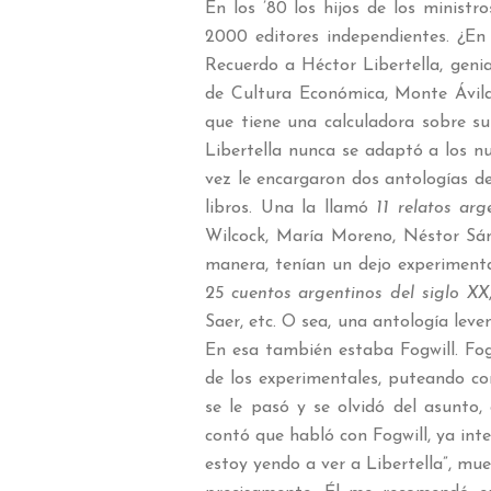
En los ’80 los hijos de los ministr
2000 editores independientes. ¿En
Recuerdo a Héctor Libertella, genia
de Cultura Económica, Monte Ávila 
que tiene una calculadora sobre su
Libertella nunca se adaptó a los n
vez le encargaron dos antologías de
libros. Una la llamó
11 relatos arg
Wilcock, María Moreno, Néstor Sánc
manera, tenían un dejo experimenta
25 cuentos argentinos del siglo XX
Saer, etc. O sea, una antología lev
En esa también estaba Fogwill. Fogwi
de los experimentales, puteando co
se le pasó y se olvidó del asunto
contó que habló con Fogwill, ya inte
estoy yendo a ver a Libertella”, mue