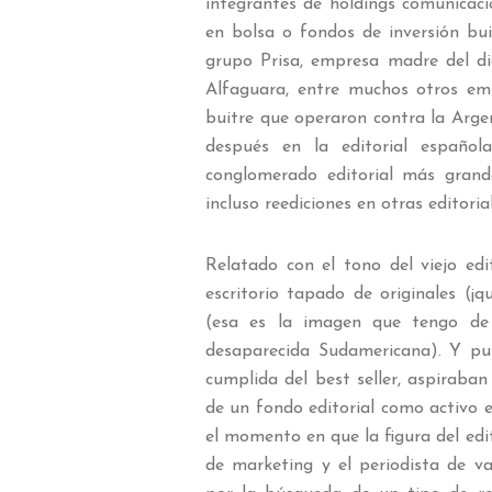
integrantes de holdings comunicac
en bolsa o fondos de inversión bui
grupo Prisa, empresa madre del di
Alfaguara, entre muchos otros em
buitre que operaron contra la Argen
después en la editorial español
conglomerado editorial más grande
incluso reediciones en otras editori
Relatado con el tono del viejo edi
escritorio tapado de originales (¡q
(esa es la imagen que tengo de C
desaparecida Sudamericana). Y pub
cumplida del best seller, aspiraban
de un fondo editorial como activo 
el momento en que la figura del edit
de marketing y el periodista de va