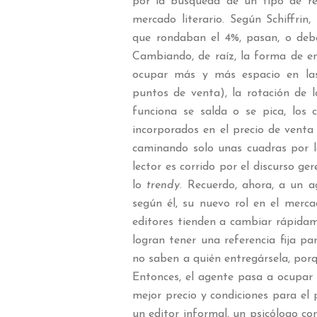
por la búsqueda de un tipo de re
mercado literario. Según Schiffrin, 
que rondaban el 4%, pasan, o deb
Cambiando, de raíz, la forma de en
ocupar más y más espacio en las 
puntos de venta), la rotación de l
funciona se salda o se pica, los 
incorporados en el precio de venta 
caminando solo unas cuadras por las
lector es corrido por el discurso ge
lo
trendy
. Recuerdo, ahora, a un ag
según él, su nuevo rol en el merca
editores tienden a cambiar rápidam
logran tener una referencia fija p
no saben a quién entregársela, porqu
Entonces, el agente pasa a ocupar 
mejor precio y condiciones para el
un editor informal, un psicólogo con