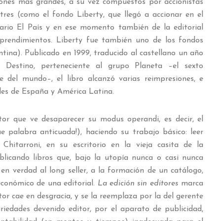
iones más grandes, a su vez compuestos por accionistas
tres (como el fondo Liberty, que llegó a accionar en el
ario El País y en ese momento también de la editorial
prendimientos. Liberty fue también uno de los fondos
tina). Publicado en 1999, traducido al castellano un año
a Destino, perteneciente al grupo Planeta –el sexto
 del mundo–, el libro alcanzó varias reimpresiones, e
ales de España y América Latina.
tor que ve desaparecer su modus operandi, es decir, el
ue palabra anticuada!), haciendo su trabajo básico: leer
hitarroni, en su escritorio en la vieja casita de la
licando libros que, bajo la utopía nunca o casi nunca
 en verdad al long seller, a la formación de un catálogo,
económico de una editorial.
La edición sin editores
marca
or cae en desgracia, y se la reemplaza por la del gerente
riedades devenido editor, por el aparato de publicidad,