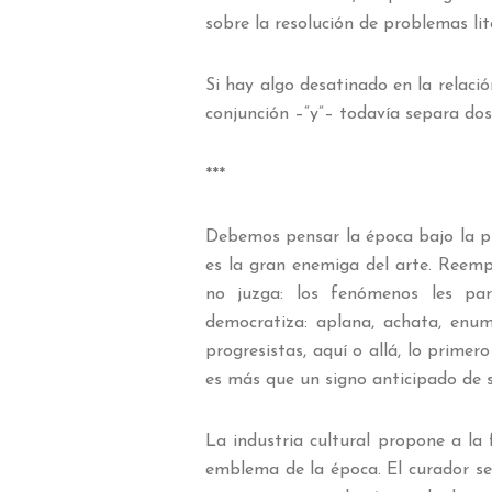
sobre la resolución de problemas lit
Si hay algo desatinado en la relaci
conjunción –“y”– todavía separa dos 
***
Debemos pensar la época bajo la pre
es la gran enemiga del arte. Reempla
no juzga: los fenómenos les parec
democratiza: aplana, achata, enu
progresistas, aquí o allá, lo primer
es más que un signo anticipado de s
La industria cultural propone a la
emblema de la época. El curador se