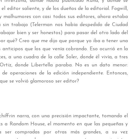
n Interzona, donde había publicado Runa, y donde se
 editor saliente, y de los dueños de la editorial. Fogwill,
s y malhumores con casi todos sus editores, ahora estaba
sin trabajo (Telerman nos había despedido de Ciudad
rabajar bien y ser honestos) para pasar del otro lado del
 por qué? Creo que me dijo que porque yo iba a tener una
 anticipos que los que venía cobrando. Eso ocurrió en la
s, a una cuadra de la calle Soler, donde él vivía, a tres
 Ortiz, donde Libertella paraba. No es un dato menor:
 de operaciones de la edición independiente. Entonces,
que se volvió glamoroso ser editor?
chiffrin narra, con una precisión impactante, tomando el
ks a Random House, el momento en que las pequeñas y
 a ser compradas por otras más grandes, a su vez