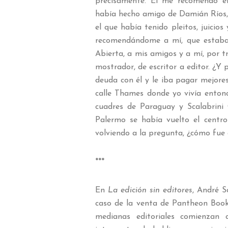
precisamente. Él me recomendó e
había hecho amigo de Damián Ríos, el
el que había tenido pleitos, juicio
recomendándome a mí, que estaba 
Abierta, a mis amigos y a mí, por t
mostrador, de escritor a editor. ¿Y
deuda con él y le iba pagar mejores
calle Thames donde yo vivía entonce
cuadres de Paraguay y Scalabrini
Palermo se había vuelto el centro
volviendo a la pregunta, ¿cómo fue 
***
En
La edición sin editores
, André S
caso de la venta de Pantheon Boo
medianas editoriales comienzan