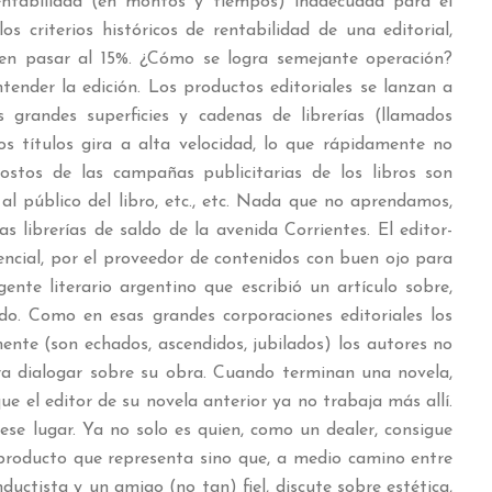
ntabilidad (en montos y tiempos) inadecuada para el
los criterios históricos de rentabilidad de una editorial,
en pasar al 15%. ¿Cómo se logra semejante operación?
tender la edición. Los productos editoriales se lanzan a
grandes superficies y cadenas de librerías (llamados
os títulos gira a alta velocidad, lo que rápidamente no
costos de las campañas publicitarias de los libros son
al público del libro, etc., etc. Nada que no aprendamos,
 librerías de saldo de la avenida Corrientes. El editor-
rencial, por el proveedor de contenidos con buen ojo para
ente literario argentino que escribió un artículo sobre,
do. Como en esas grandes corporaciones editoriales los
ente (son echados, ascendidos, jubilados) los autores no
ara dialogar sobre su obra. Cuando terminan una novela,
e el editor de su novela anterior ya no trabaja más allí.
ese lugar. Ya no solo es quien, como un dealer, consigue
 producto que representa sino que, a medio camino entre
ductista y un amigo (no tan) fiel, discute sobre estética,