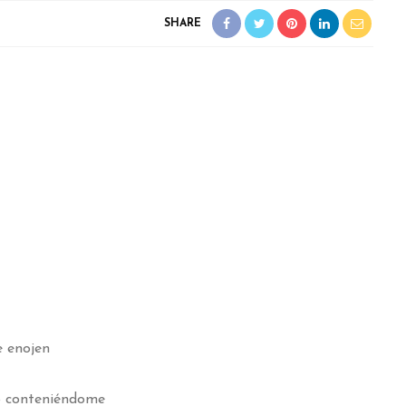
SHARE
e enojen
o conteniéndome