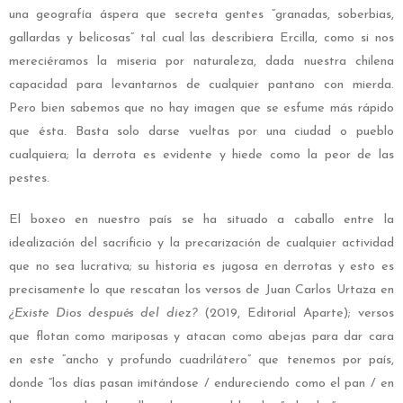
una geografía áspera que secreta gentes “granadas, soberbias,
gallardas y belicosas” tal cual las describiera Ercilla, como si nos
mereciéramos la miseria por naturaleza, dada nuestra chilena
capacidad para levantarnos de cualquier pantano con mierda.
Pero bien sabemos que no hay imagen que se esfume más rápido
que ésta. Basta solo darse vueltas por una ciudad o pueblo
cualquiera; la derrota es evidente y hiede como la peor de las
pestes.
El boxeo en nuestro país se ha situado a caballo entre la
idealización del sacrificio y la precarización de cualquier actividad
que no sea lucrativa; su historia es jugosa en derrotas y esto es
precisamente lo que rescatan los versos de Juan Carlos Urtaza en
¿Existe Dios después del diez?
(2019, Editorial Aparte); versos
que flotan como mariposas y atacan como abejas para dar cara
en este “ancho y profundo cuadrilátero” que tenemos por país,
donde “los días pasan imitándose / endureciendo como el pan / en