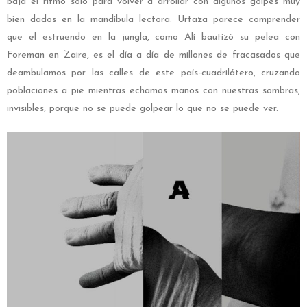
baja el ritmo solo para volver a arrollar con algunos golpes muy
bien dados en la mandíbula lectora. Urtaza parece comprender
que el estruendo en la jungla, como Alí bautizó su pelea con
Foreman en Zaire, es el día a día de millones de fracasados que
deambulamos por las calles de este país-cuadrilátero, cruzando
poblaciones a pie mientras echamos manos con nuestras sombras,
invisibles, porque no se puede golpear lo que no se puede ver.