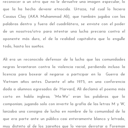
reconocer a un otro que no le devuelve una imagen especular, lo
que la ha hecho devenir etnocida. Urtaza, tal cual lo hiciera
Cassius Clay (AKA Muhammad Alí), que también jugaba con las
palabras dentro y fuera del cuadrilátero, se enviste con el poder
de un nosotros/otro para intentar una lucha precaria contra el
oponente más duro, el de la realidad capitalista que lo engulle
todo, hasta los sueños.
Alí era un reconocido defensor de la lucha que las comunidades
negras levantaron contra la violencia racial, perdiendo incluso la
licencia para boxear al negarse a participar en la Guerra de
Vietnam años antes. Durante el año 1975, en una conferencia
dada a alumnos egresados de Harvard, Alí declamó el poema más
corto en habla inglesa; “Me.We” eran las palabras que lo
componían; jugando solo con invertir la grafía de las letras M y W,
lanzaba una consigna de lucha en nombre de la comunidad de la
que era parte ante un público casi enteramente blanco y letrado,
muy distinto al de los zaireños que lo vieron derrotar a Foreman