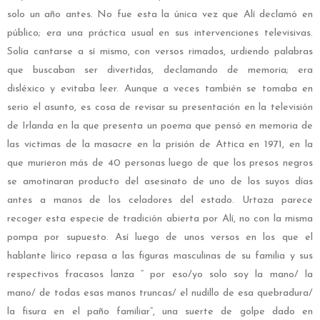
solo un año antes. No fue esta la única vez que Alí declamó en
público; era una práctica usual en sus intervenciones televisivas.
Solía cantarse a sí mismo, con versos rimados, urdiendo palabras
que buscaban ser divertidas, declamando de memoria; era
disléxico y evitaba leer. Aunque a veces también se tomaba en
serio el asunto, es cosa de revisar su presentación en la televisión
de Irlanda en la que presenta un poema que pensó en memoria de
las victimas de la masacre en la prisión de Attica en 1971, en la
que murieron más de 40 personas luego de que los presos negros
se amotinaran producto del asesinato de uno de los suyos días
antes a manos de los celadores del estado. Urtaza parece
recoger esta especie de tradición abierta por Alí, no con la misma
pompa por supuesto. Así luego de unos versos en los que el
hablante lírico repasa a las figuras masculinas de su familia y sus
respectivos fracasos lanza “ por eso/yo solo soy la mano/ la
mano/ de todas esas manos truncas/ el nudillo de esa quebradura/
la fisura en el paño familiar”, una suerte de golpe dado en