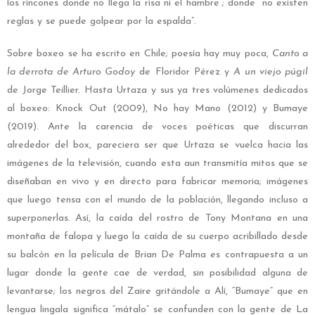
los rincones donde no llega la risa ni el hambre”; donde “no existen
reglas y se puede golpear por la espalda”.
Sobre boxeo se ha escrito en Chile; poesía hay muy poca,
Canto a
la derrota de Arturo Godoy
de Floridor Pérez y
A un viejo púgil
de Jorge Teillier. Hasta Urtaza y sus ya tres volúmenes dedicados
al boxeo: Knock Out (2009), No hay Mano (2012) y Bumaye
(2019). Ante la carencia de voces poéticas que discurran
alrededor del box, pareciera ser que Urtaza se vuelca hacia las
imágenes de la televisión, cuando esta aun transmitía mitos que se
diseñaban en vivo y en directo para fabricar memoria; imágenes
que luego tensa con el mundo de la población, llegando incluso a
superponerlas. Así, la caída del rostro de Tony Montana en una
montaña de falopa y luego la caída de su cuerpo acribillado desde
su balcón en la película de Brian De Palma es contrapuesta a un
lugar donde la gente cae de verdad, sin posibilidad alguna de
levantarse; los negros del Zaire gritándole a Alí, “Bumaye” que en
lengua lingala significa “mátalo” se confunden con la gente de La