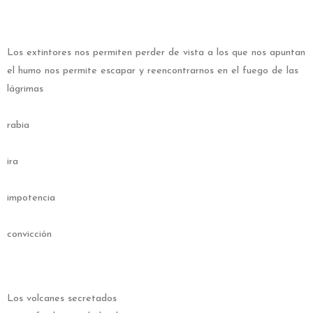
Los extintores nos permiten perder de vista a los que nos apuntan
el humo nos permite escapar y reencontrarnos en el fuego de las
lágrimas
d
rabia
d
ira
d
impotencia
d
convicción
Los volcanes secretados