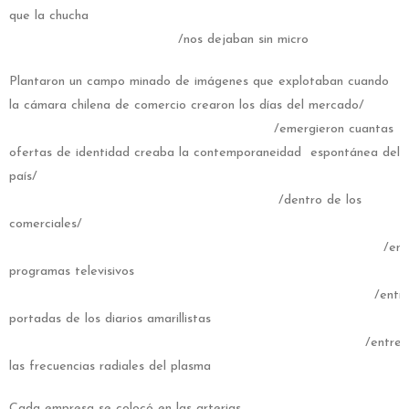
que la chucha
/nos dejaban sin micro
Plantaron un campo minado de imágenes que explotaban cuando
la cámara chilena de comercio crearon los días del mercado/
/emergieron cuantas
ofertas de identidad creaba la contemporaneidad espontánea del
país/
/dentro de los
comerciales/
/entr
programas televisivos
/entr
portadas de los diarios amarillistas
/entre
las frecuencias radiales del plasma
Cada empresa se colocó en las arterias