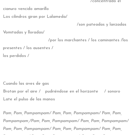
/concentrado el
cianuro vencido amarillo
Los cilindros giran por Lalameda/
/son pateadas y lanzadas
Vomitadas y lloradas/
/por los marchantes / los caminantes /los
presentes / los ausentes /
los perdidos /
Cuando las aves de gas
Brotan por el aire / pudriéndose en el horizonte / sonoro
Late el pulso de las manos
Pam, Pam, Pampampam/ Pam, Pam, Pampampam/ Pam, Pam,
Pampampam,/Pam, Pam, Pampampam/ Pam, Pam, Pampampam/
Pam, Pam, Pampampam/ Pam, Pam, Pampampam/ Pam, Pam,