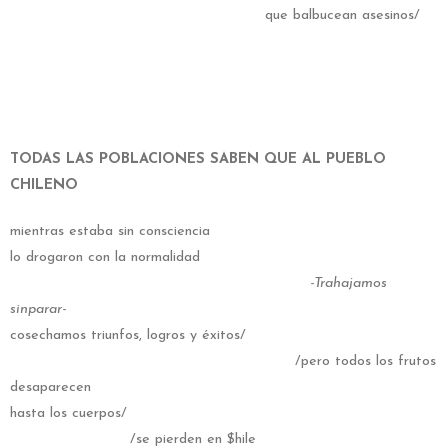
que balbucean asesinos/
/cómplice
/seguid
TODAS LAS POBLACIONES SABEN QUE AL PUEBLO
CHILENO
mientras estaba sin consciencia
lo drogaron con la normalidad
-Trahajamos
sinparar-
cosechamos triunfos, logros y éxitos/
/pero todos los frutos
desaparecen
hasta los cuerpos/
/se pierden en $hile