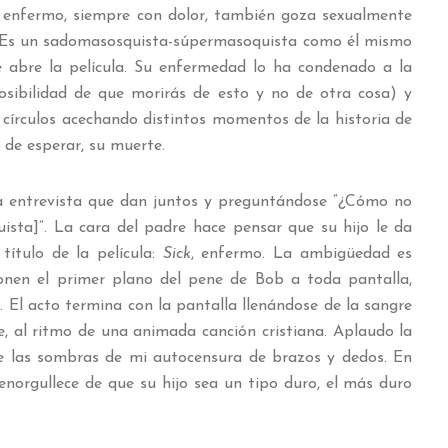
e enfermo, siempre con dolor, también goza sexualmente
or. Es un sadomasosquista-súpermasoquista como él mismo
e abre la película. Su enfermedad lo ha condenado a la
osibilidad de que morirás de esto y no de otra cosa) y
 círculos acechando distintos momentos de la historia de
 de esperar, su muerte.
a entrevista que dan juntos y preguntándose “¿Cómo no
sta]”. La cara del padre hace pensar que su hijo le da
título de la película:
Sick
, enfermo. La ambigüedad es
nen el primer plano del pene de Bob a toda pantalla,
. El acto termina con la pantalla llenándose de la sangre
e, al ritmo de una animada canción cristiana. Aplaudo la
de las sombras de mi autocensura de brazos y dedos. En
enorgullece de que su hijo sea un tipo duro, el más duro