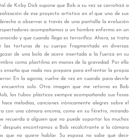
l de Kirby Dick supone que Bob a su vez se carroñizó a
ealización de ese proyecto artístico en el que uno de sus
derecho a observar a través de una pantalla la evolución
s espectadores acompañamos a un hombre enfermo en un
conocido y que cuando llega es terrorífico. Ahora, se trata
las torturas de su cuerpo fragmentado en diversas
 gozar de una bola de acero insertada a la fuerza en su
iembro como plastilina en manos de la gravedad. Por ello
os enseña que nada nos prepara para enfrentar la propia
terror. En la agonía, vuelve de vez en cuando para decirle
 encuentra solo. Otra imagen que me retorna es Bob
 Bob, los tubos plásticos siempre acompañando sus fosas
a, hace melodías, canciones irónicamente alegres sobre el
ta con una cámara encima, como en su féretro, mirando
 me recuerda a alguien que no puede soportar los muchos
 Y después encontramos a Bob recalcitrante a la cámara
s que no quiere hablar. Su esposa no sabe qué decir