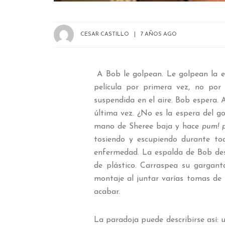
CESAR CASTILLO
7 AÑOS AGO
A Bob le golpean. Le golpean la e
película por primera vez, no po
suspendida en el aire. Bob espera. 
última vez. ¿No es la espera del g
mano de Sheree baja y hace
pum! 
tosiendo y escupiendo durante tod
enfermedad. La espalda de Bob des
de plástico. Carraspea su garganta
montaje al juntar varías tomas de
acabar.
La paradoja puede describirse así: 