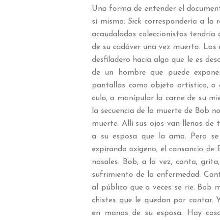
Una forma de entender el documenta
sí mismo:
Sick
correspondería a la r
acaudalados coleccionistas tendría 
de su cadáver una vez muerto. Lo
desfiladero hacia algo que le es des
de un hombre que puede exponer 
pantallas como objeto artístico, o
culo, o manipular la carne de su m
la secuencia de la muerte de Bob n
muerte. Allí sus ojos van llenos de 
a su esposa que la ama. Pero se
expirando oxígeno, el cansancio de
nasales. Bob, a la vez, canta, grit
sufrimiento de la enfermedad. Can
al público que a veces se ríe. Bob
chistes que le quedan por contar.
en manos de su esposa. Hay cosa