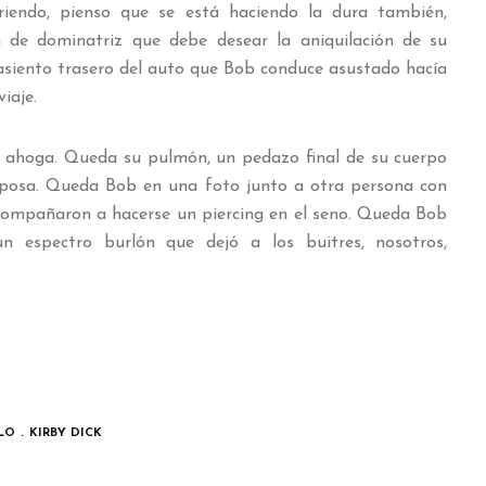
iendo, pienso que se está haciendo la dura también,
 de dominatriz que debe desear la aniquilación de su
 asiento trasero del auto que Bob conduce asustado hacía
iaje.
e ahoga. Queda su pulmón, un pedazo final de su cuerpo
sposa. Queda Bob en una foto junto a otra persona con
 acompañaron a hacerse un piercing en el seno. Queda Bob
n espectro burlón que dejó a los buitres, nosotros,
LO
KIRBY DICK