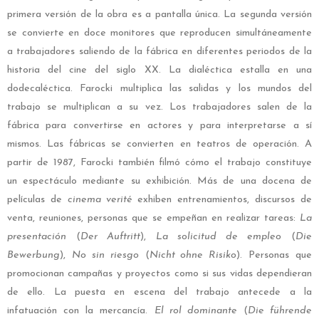
primera versión de la obra es a pantalla única. La segunda versión
se convierte en doce monitores que reproducen simultáneamente
a trabajadores saliendo de la fábrica en diferentes periodos de la
historia del cine del siglo XX.
La dialéctica estalla en una
dodecaléctica. Farocki multiplica las salidas y los mundos del
trabajo se multiplican a su vez. Los trabajadores salen de la
fábrica para convertirse en actores y para interpretarse a sí
mismos. Las fábricas se convierten en teatros de operación. A
partir de 1987, Farocki también filmó cómo el trabajo constituye
un espectáculo mediante su exhibición. Más de una docena de
películas de
cinema verité
exhiben entrenamientos, discursos de
venta, reuniones, personas que se empeñan en realizar tareas:
La
presentación
(
Der Auftritt
),
La solicitud de empleo
(
Die
Bewerbung
),
No sin riesgo
(
Nicht ohne Risiko
).
Personas que
promocionan campañas y proyectos como si sus vidas dependieran
de ello. La puesta en escena del trabajo antecede a la
infatuación con la mercancía.
El rol dominante
(
Die führende