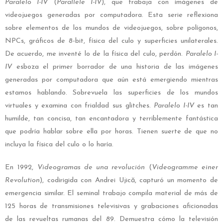
Paralelo I-IV
(
Parallele I-IV
), que trabaja con imágenes de
videojuegos generadas por computadora. Esta serie reflexiona
sobre elementos de los mundos de videojuegos, sobre polígonos,
NPCs, gráficos de 8-bit, física del culo y superficies unilaterales.
De acuerdo, me inventé lo de la física del culo, perdón.
Paralelo I-
IV
esboza el primer borrador de una historia de las imágenes
generadas por computadora que aún está emergiendo mientras
estamos hablando. Sobrevuela las superficies de los mundos
virtuales y examina con frialdad sus glitches.
Paralelo I-IV
es tan
humilde, tan concisa, tan encantadora y terriblemente fantástica
que podría hablar sobre ella por horas. Tienen suerte de que no
incluya la física del culo o lo haría.
En 1992,
Videogramas de una revolución
(
Videogramme einer
Revolution
), codirigida con Andrei Ujică, capturó un momento de
emergencia similar. El seminal trabajo compila material de más de
125 horas de transmisiones televisivas y grabaciones aficionadas
de las revueltas rumanas del 89. Demuestra cómo la televisión