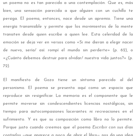
un poema no es tan parecido a una contemplación. Que es, más
bien, una sensación parecida a que alguien con un cuchillo te
persiga. El poema, entonces, nace desde un apremio. Tiene una
energía transmisible y permite que los movimientos de la mente
transiten desde quien escribe a quien lee. Esta celeridad de la
emoción se deja ver en versos como «Si me dieran a elegir nacer
de nuevo, sería/ así: rompí el mundo sin perderte» (p. 62), o
«¿Cuánto debemos destruir para olvidar/ nuestra vida juntos?» (p.
72).
El manifiesto de
Gozo
tiene un síntoma parecido al del
personismo. El poema se presenta aquí como un espacio que
reproduce sin resignificar. La memoria es el componente que le
permite moverse sin condescendientes licencias nostálgicas, sin
tiempo para autocompasiones lacerantes ni recreaciones en el
sufrimiento. Y es que su composición como libro no lo permite.
Porque justo cuando creemos que el poema
Escribir con sus días
contados
—que aparece a poco de abrir el libro— nos da una idea