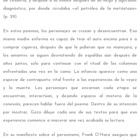
de cesantía, y despide a su madre después de un largo y agotador
diagnóstico, por donde circulaba «el petróleo de la metástasis»
(p. 29).
En estos poemas, los personajes se cruzan y desencuentran. Esa
misma madre enferma es capaz de tirar el auto encima para ir a
comprar cigarros, después de que le pidieran que no manejara, y
los amantes se siguen desvistiendo de espaldas aún después de
años juntos, solo para continuar con el ritual de las columnas
enfrentadas una vez en la cama. La infancia aparece como una
especie de contrapunto vital frente a las experiencias de la vejez
y la muerte. Los personajes que encarnan cada etapa se
encuentran, interactúan, y dejando espacio al misterio de la
conexión, parecen hablar fuera del poema. Dentro de su intención
por mostrar,
Gozo
diluye cada uno de sus textos para que esa
experiencia comience a macerar una vez acabada su lectura.
En su manifiesto sobre el personismo, Frank O’Hara asegura que