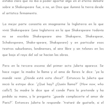
estaba claro que no iba a poder aportar algo en el eterno debate
sobre si Shakespeare fue, o no, un Dios que iluminó la tierra desde
el artístico firmamento.
La mejor parte consistía en imaginarme la Inglaterra en la que
vivió Shakespeare (una Inglaterra en la que Shakespeare todavía
no se escribía Shakespeare sino Shakspere, Shakespear,
Schakespeare, Shake-speare, Shakspeare) y en particular esos
teatros suburbanos, londinenses, al aire libre y sin telones en los
que bajo el rayo del sol se hacían las obras.
Pero en la tercera escena del primer acto Julieta aparece. Se
hace rogar: la madre la llama y el ama de llaves le dice: “ya la
mandé venir. ¿Dónde está esta chica?”. Entonces la Julieta que
inició la estirpe dice: “¿Qué hay? ¿Quién llama?” (
How now, who
calls?
). Su madre le dice que el conde Paris la pretende y ha
pedido su mano, y le pregunta: “¿puede complacerte el amor de
Paris?”. Entonces Julieta le responde: “trataré de gustarle, si el