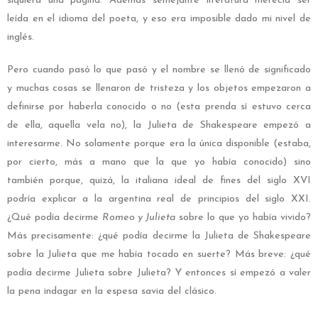
siquiera una página. Además semejante literatura merecía ser
leída en el idioma del poeta, y eso era imposible dado mi nivel de
inglés.
Pero cuando pasó lo que pasó y el nombre se llenó de significado
y muchas cosas se llenaron de tristeza y los objetos empezaron a
definirse por haberla conocido o no (esta prenda sí estuvo cerca
de ella, aquella vela no), la Julieta de Shakespeare empezó a
interesarme. No solamente porque era la única disponible (estaba,
por cierto, más a mano que la que yo había conocido
)
sino
también porque, quizá, la italiana ideal de fines del siglo XVI
podría explicar a la argentina real de principios del siglo XXI.
¿Qué podía decirme
Romeo y Julieta
sobre lo que yo había vivido?
Más precisamente: ¿qué podía decirme la Julieta de Shakespeare
sobre la Julieta que me había tocado en suerte? Más breve: ¿qué
podía decirme Julieta sobre Julieta? Y entonces sí empezó a valer
la pena indagar en la espesa savia del clásico.