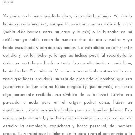
✴︎✴︎✴︎
Yo, por si no hubiera quedado claro, la estaba buscando. Ya me la
había cruzado una vez, así que la buscaba apenas salía a la calle
(había diez barrios entre su casa y la mía) y la buscaba en mi
teléfono: ya había recorrido nuestro chat de ida y vuelta y ya
había escuchado y borrado sus audios. La extrañaba cada instante
del día y de la noche y, lo que es incluso peor, al recordarla le
daba un sentido profundo a todo lo que ella hacía o, más bien,
había hecho. Era ridículo. Y si iba a ser ridículo entonces lo que
tenía que hacer era darle un sentido profundo al nombre, que era
justamente lo que ella no había elegido (y que además, en tanto
algo puramente recibido, era símbolo de su belleza). Julieta era
parecida a nada pero en el origen podía, quizá, haber un
significado. Julieta era inclasificable pero se llamaba Julieta. Esa
era su parte inmortal, y yo bien podía inventar un nuevo campo de
estudio: la etimología, caprichosa y hasta personal, del nombre
propio
.
Es verdad que la Julieta de la obra teatral pertenecía a la