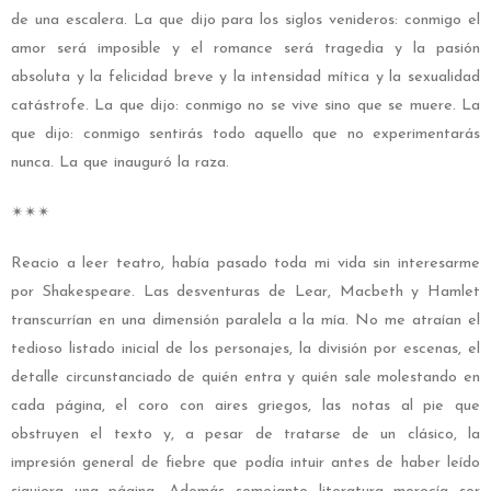
de una escalera. La que dijo para los siglos venideros: conmigo el
amor será imposible y el romance será tragedia y la pasión
absoluta y la felicidad breve y la intensidad mítica y la sexualidad
catástrofe. La que dijo: conmigo no se vive sino que se muere. La
que dijo: conmigo sentirás todo aquello que no experimentarás
nunca. La que inauguró la raza.
✴︎✴︎✴︎
Reacio a leer teatro, había pasado toda mi vida sin interesarme
por Shakespeare. Las desventuras de Lear, Macbeth y Hamlet
transcurrían en una dimensión paralela a la mía. No me atraían el
tedioso listado inicial de los personajes, la división por escenas, el
detalle circunstanciado de quién entra y quién sale molestando en
cada página, el coro con aires griegos, las notas al pie que
obstruyen el texto y, a pesar de tratarse de un clásico, la
impresión general de fiebre que podía intuir antes de haber leído