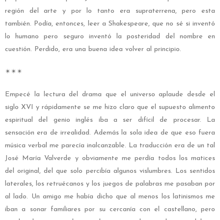
región del arte y por lo tanto era supraterrena, pero esta
también. Podía, entonces, leer a Shakespeare, que no sé si inventó
lo humano pero seguro inventó la posteridad del nombre en
cuestión. Perdido, era una buena idea volver al principio.
✴︎✴︎✴︎
Empecé la lectura del drama que el universo aplaude desde el
siglo XVI y rápidamente se me hizo claro que el supuesto alimento
espiritual del genio inglés iba a ser difícil de procesar. La
sensación era de irrealidad. Además la sola idea de que eso fuera
música verbal me parecía inalcanzable. La traducción era de un tal
José María Valverde y obviamente me perdía todos los matices
del original, del que solo percibía algunos vislumbres. Los sentidos
laterales, los retruécanos y los juegos de palabras me pasaban por
al lado. Un amigo me había dicho que al menos los latinismos me
iban a sonar familiares por su cercanía con el castellano, pero