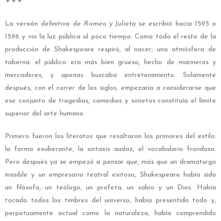
✴︎✴︎✴︎
La versión definitiva de
Romeo y Julieta
se escribió hacia 1595 o
1596 y vio la luz pública al poco tiempo. Como todo el resto de la
producción de Shakespeare respiró, al nacer, una atmósfera de
taberna: el público era más bien grueso, hecho de marineros y
mercaderes, y apenas buscaba entretenimiento. Solamente
después, con el correr de los siglos, empezaría a considerarse que
ese conjunto de tragedias, comedias y sonetos constituía el límite
superior del arte humano.
Primero fueron los literatos que resaltaron los primores del estilo:
la forma exuberante, la sintaxis audaz, el vocabulario frondoso.
Pero después ya se empezó a pensar que, más que un dramaturgo
inasible y un empresario teatral exitoso, Shakespeare había sido
un filósofo, un teólogo, un profeta, un sabio y un Dios. Había
tocado todos los timbres del universo, había presentido todo y,
perpetuamente actual como la naturaleza, había comprendido