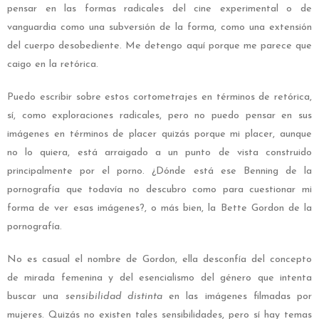
pensar en las formas radicales del cine experimental o de
vanguardia como una subversión de la forma, como una extensión
del cuerpo desobediente. Me detengo aquí porque me parece que
caigo en la retórica.
Puedo escribir sobre estos cortometrajes en términos de retórica,
sí, como exploraciones radicales, pero no puedo pensar en sus
imágenes en términos de placer quizás porque mi placer, aunque
no lo quiera, está arraigado a un punto de vista construido
principalmente por el porno. ¿Dónde está ese Benning de la
pornografía que todavía no descubro como para cuestionar mi
forma de ver esas imágenes?, o más bien, la Bette Gordon de la
pornografía.
No es casual el nombre de Gordon, ella desconfía del concepto
de mirada femenina y del esencialismo del género que intenta
buscar una
sensibilidad distinta
en las imágenes filmadas por
mujeres. Quizás no existen tales sensibilidades, pero sí hay temas