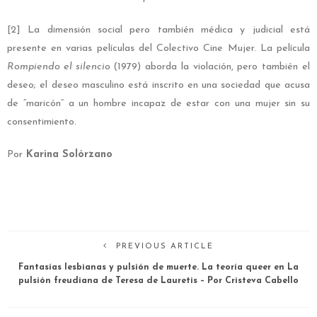
[2]
La dimensión social pero también médica y judicial está
presente en varias películas del Colectivo Cine Mujer. La película
Rompiendo el silencio
(1979) aborda la violación, pero también el
deseo; el deseo masculino está inscrito en una sociedad que acusa
de “maricón” a un hombre incapaz de estar con una mujer sin su
consentimiento.
Por
Karina Solórzano
PREVIOUS ARTICLE
Fantasías lesbianas y pulsión de muerte. La teoría queer en La
pulsión freudiana de Teresa de Lauretis – Por Cristeva Cabello