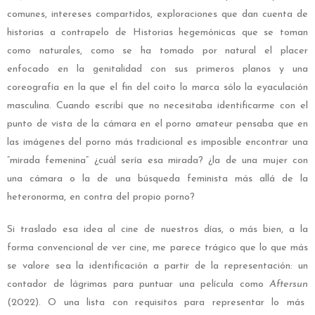
comunes, intereses compartidos, exploraciones que dan cuenta de
historias a contrapelo de Historias hegemónicas que se toman
como naturales, como se ha tomado por natural el placer
enfocado en la genitalidad con sus primeros planos y una
coreografía en la que el fin del coito lo marca sólo la eyaculación
masculina. Cuando escribí que no necesitaba identificarme con el
punto de vista de la cámara en el porno amateur pensaba que en
las imágenes del porno más tradicional es imposible encontrar una
“mirada femenina” ¿cuál sería esa mirada? ¿la de una mujer con
una cámara o la de una búsqueda feminista más allá de la
heteronorma, en contra del propio porno?
Si traslado esa idea al cine de nuestros días, o más bien, a la
forma convencional de ver cine, me parece trágico que lo que más
se valore sea la identificación a partir de la representación: un
contador de lágrimas para puntuar una película como
Aftersun
(2022). O una lista con requisitos para representar lo más