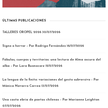
ÚLTIMAS PUBLICACIONES
TALLERES OROPEL 2026
30/07/2026
Signo o hervor – Por Rodrigo Fernández
16/07/2026
Fábulas, cuerpos y territorios: una lectura de Alma oscura del
alba – Por Lara Buonocore
15/07/2026
La lengua de lo finito: variaciones del gesto subversivo – Por
Mónica Navarro Correa
13/07/2026
Una casta ebria de poetas chilenas – Por Marianne Leighton
07/07/2026