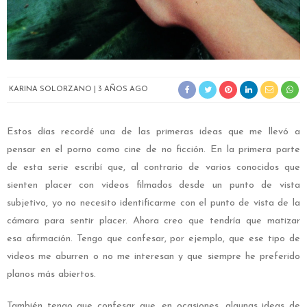
KARINA SOLORZANO
3 AÑOS AGO
Estos días recordé una de las primeras ideas que me llevó a
pensar en el porno como cine de no ficción. En la primera parte
de esta serie escribí que, al contrario de varios conocidos que
sienten placer con videos filmados desde un punto de vista
subjetivo, yo no necesito identificarme con el punto de vista de la
cámara para sentir placer. Ahora creo que tendría que matizar
esa afirmación. Tengo que confesar, por ejemplo, que ese tipo de
videos me aburren o no me interesan y que siempre he preferido
planos más abiertos.
También tengo que confesar que, en ocasiones, algunas ideas de