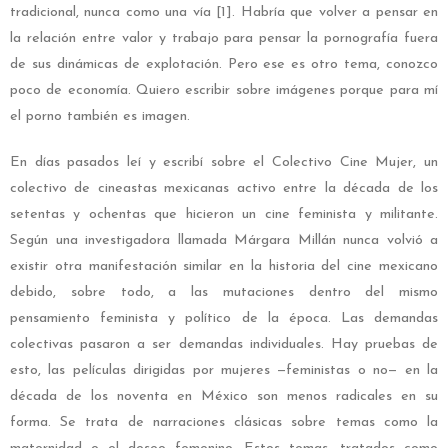
tradicional, nunca como una vía [1]. Habría que volver a pensar en
la relación entre valor y trabajo para pensar la pornografía fuera
de sus dinámicas de explotación. Pero ese es otro tema, conozco
poco de economía. Quiero escribir sobre imágenes porque para mí
el porno también es imagen.
En días pasados leí y escribí sobre el Colectivo Cine Mujer, un
colectivo de cineastas mexicanas activo entre la década de los
setentas y ochentas que hicieron un cine feminista y militante.
Según una investigadora llamada Márgara Millán nunca volvió a
existir otra manifestación similar en la historia del cine mexicano
debido, sobre todo, a las mutaciones dentro del mismo
pensamiento feminista y político de la época. Las demandas
colectivas pasaron a ser demandas individuales. Hay pruebas de
esto, las películas dirigidas por mujeres —feministas o no— en la
década de los noventa en México son menos radicales en su
forma. Se trata de narraciones clásicas sobre temas como la