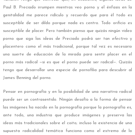
Paul B. Preciado irrumpen mientras veo porno y el énfasis en la
genitalidad me parece ridículo y recuerdo que para él todo es
susceptible de ser dildo porque nada es centro. Todo orificio es
susceptible de placer. Pero también pienso que quizás ningún video
porno que siga las ideas de Preciado podrá ser tan
efectivo
y
placentero como el más tradicional, porque tal vez es necesario
una suerte de educación de la mirada para sentir placer en el
porno más radical —si es que el porno puede ser radical—. Quizás
tengo que desarrollar una especie de pornofilia para descubrir al
James Benning del porno.
Pensar en pornografía y en la posibilidad de una narrativa radical
puede ser un contrasentido. Ningún desafío a la forma de pensar
las imágenes ha nacido en la pornografía porque la pornografía es,
ante todo, una industria que produce imágenes y preserva las
ideas más tradicionales sobre el coito; incluso la existencia de una
supuesta radicalidad temática funciona como el extremo de lo