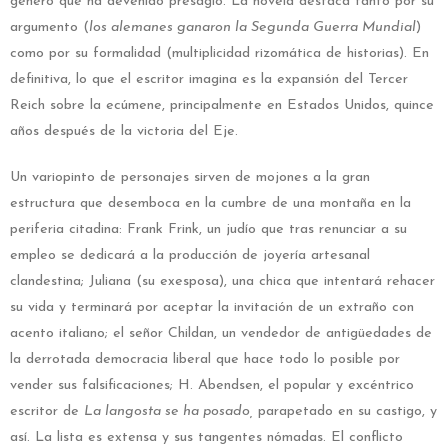
género que ha devenido presagio. La novela destaca tanto por su
argumento (
los alemanes ganaron la Segunda Guerra Mundial
)
como por su formalidad (multiplicidad rizomática de historias). En
definitiva, lo que el escritor imagina es la expansión del Tercer
Reich sobre la ecúmene, principalmente en Estados Unidos, quince
años después de la victoria del Eje.
Un variopinto de personajes sirven de mojones a la gran
estructura que desemboca en la cumbre de una montaña en la
periferia citadina: Frank Frink, un judío que tras renunciar a su
empleo se dedicará a la producción de joyería artesanal
clandestina; Juliana (su exesposa), una chica que intentará rehacer
su vida y terminará por aceptar la invitación de un extraño con
acento italiano; el señor Childan, un vendedor de antigüedades de
la derrotada democracia liberal que hace todo lo posible por
vender sus falsificaciones; H. Abendsen, el popular y excéntrico
escritor de
La langosta se ha posado,
parapetado en su castigo, y
así. La lista es extensa y sus tangentes nómadas. El conflicto