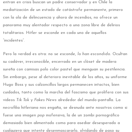
entran en crisis buscan un padre conservador y en Chile la
mediatización de un estado de catástrofe permanente, primero
con la ola de delincuencia y ahora de incendios, no ofrece un
panorama muy alentador respecto a una zona libre de delirios
totalitarios. Hitler se esconde en cada uno de aquellos
“incidentes”.
Pero la verdad es otra: no se esconde,
lo han escondido
. Ocultan
su cadáver, irreconocible, encerrado en un clóset de madera
sureña con camisas polo color pastel que menguan su pestilencia.
Sin embargo, pese al deterioro inevitable de los años, su uniforme
Hugo Boss y sus calzoncillos largos permanecen intactos, bien
cuidados, tanto como la marcha del fascismo que prolifera con sus
videos
Tik Tok
y
Fakes News
alrededor del mundo-pantalla. La
necrofilia hitleriana nos engaña, se desnuda ante nosotros como si
fuese una imagen
pop
inofensiva, la de un zombi pornográfico
demasiado bien alimentado como para asediar desesperado a
cualquiera que intente desenmascararlo, olvidando de paso su