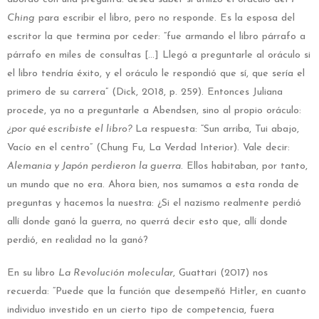
Ching
para escribir el libro, pero no responde. Es la esposa del
escritor la que termina por ceder: “fue armando el libro párrafo a
párrafo en miles de consultas […] Llegó a preguntarle al oráculo si
el libro tendría éxito, y el oráculo le respondió que sí, que sería el
primero de su carrera” (Dick, 2018, p. 259). Entonces Juliana
procede, ya no a preguntarle a Abendsen, sino al propio oráculo:
¿por qué escribiste el libro?
La respuesta: “Sun arriba, Tui abajo,
Vacío en el centro” (Chung Fu, La Verdad Interior). Vale decir:
Alemania y Japón perdieron la guerra
. Ellos habitaban, por tanto,
un mundo que no era. Ahora bien, nos sumamos a esta ronda de
preguntas y hacemos la nuestra: ¿Si el nazismo realmente perdió
allí donde ganó la guerra, no querrá decir esto que, allí donde
perdió, en realidad no la ganó?
En su libro
La Revolución molecular
, Guattari (2017) nos
recuerda: “Puede que la función que desempeñó Hitler, en cuanto
individuo investido en un cierto tipo de competencia, fuera