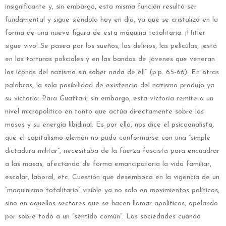
insignificante y, sin embargo, esta misma función resultó ser
fundamental y sigue siéndolo hoy en día, ya que se cristalizó en la
forma de una nueva figura de esta máquina totalitaria. ¡Hitler
sigue vivo! Se pasea por los sueños, los delirios, las películas, ¡está
en las torturas policiales y en las bandas de jóvenes que veneran
los íconos del nazismo sin saber nada de él!” (p.p. 65-66). En otras
palabras, la sola posibilidad de existencia del nazismo produjo ya
su victoria. Para Guattari, sin embargo, esta
victoria
remite a un
nivel micropolítico en tanto que actúa directamente sobre las
masas y su energía libidinal. Es por ello, nos dice el psicoanalista,
que el capitalismo alemán no pudo conformarse con una “simple
dictadura militar”, necesitaba de la fuerza fascista para encuadrar
a las masas, afectando de forma emancipatoria la vida familiar,
escolar, laboral, etc. Cuestión que desemboca en la vigencia de un
“maquinismo totalitario” visible ya no solo en movimientos políticos,
sino en aquellos sectores que se hacen llamar apolíticos, apelando
por sobre todo a un “sentido común”. Las sociedades cuando