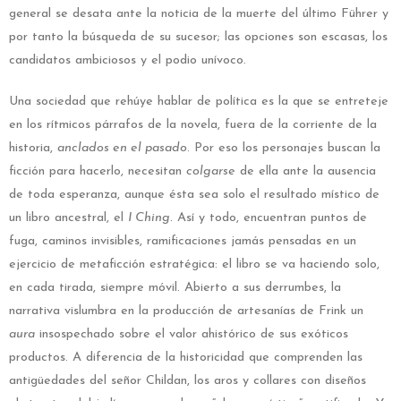
general se desata ante la noticia de la muerte del último Führer y
por tanto la búsqueda de su sucesor; las opciones son escasas, los
candidatos ambiciosos y el podio unívoco.
Una sociedad que rehúye hablar de política es la que se entreteje
en los rítmicos párrafos de la novela, fuera de la corriente de la
historia,
anclados en el pasado
. Por eso los personajes buscan la
ficción para hacerlo, necesitan
colgarse
de ella ante la ausencia
de toda esperanza, aunque ésta sea solo el resultado místico de
un libro ancestral, el
I Ching
. Así y todo, encuentran puntos de
fuga, caminos invisibles, ramificaciones jamás pensadas en un
ejercicio de metaficción estratégica: el libro se va haciendo solo,
en cada tirada, siempre móvil. Abierto a sus derrumbes, la
narrativa vislumbra en la producción de artesanías de Frink un
aura
insospechado sobre el valor ahistórico de sus exóticos
productos. A diferencia de la historicidad que comprenden las
antigüedades del señor Childan, los aros y collares con diseños