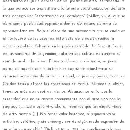
abstractos del judío carecen de un “plasma místico” certificado. Y
lo que parece ser una crítica a la latente
cotidianización del arte
,
trae consigo una “estetización del cotidiano” (Millet, 2018) que se
abre como posibilidad expresiva dentro del mismo sistema de
opresión fascista. Bajo el alero de una autonomía que se cuela en
el vertedero de los usos, en este acto de creación radica la
potencia política faltante en la praxis estriada. Un “espíritu” que,
en las sombras de lo genuino, halla en una cultura extranjera su
sentido profundo: el
wu
. El
wu
a diferencia del
wabi
, según el
autor, es aquello que el artífice es capaz de transferir a su
creación por medio de la técnica. Paul, un joven japonés, le dice a
Childan (quien ofrece las creaciones de Frink): “Mirando el alfiler,
tenemos más
wu
nosotros mismos. Alcanzamos entonces la
serenidad que no se asocia comúnmente con el arte sino con lo
sagrado […] Esto está vivo ahora, mientras que la reliquia viene
de otro tiempo […] No tener valor histórico, ni siquiera valor
artístico, estético, y sin embargo ser de algún modo expresión de
un valor casi inasible” (Dick, 2018, p. 181). La conclusión a la que