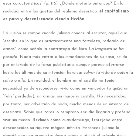
esas características” (p. 115). ¿Dónde meterlo entonces? En la
realidad, entre las grietas del realismo desértico:
el capitalismo
es pura y desenfrenada ciencia-ficción
.
La ilusión se rompe cuando Juliana conoce al escritor, aquel que
“escribe en lo que es prácticamente una fortaleza, rodeado de
armas”, como señala la contratapa del libro
La langosta se ha
posado
. Nada más entrar a las inmediaciones de su casa, se da
por enterada de la farsa publicitaria, aunque parece aferrarse
hasta las últimas de su intención heroica:
salvar la vida de quien la
salvó a ella
. En realidad, el hombre en el castillo no tenía
necesidad ya de esconderse, vivía como un vencedor (o quizá un
“feliz” perdedor), sin armas, sin muros ni castillo. No necesitaba,
por tanto, ser advertido de nada, mucho menos de un intento de
asesinato. Sabía que tarde o temprano ese día llegaría y prefería
vivir sin miedo. Recluido como cuasidemiurgo, festejaba entre
desconocidos su riqueza mágica, infinita. Entonces Juliana lo
abordó con una pregunta: desea saber si utilizó el oráculo del
I