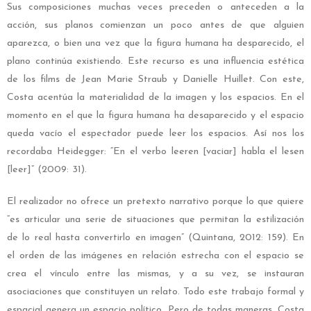
Sus composiciones muchas veces preceden o anteceden a la
acción, sus planos comienzan un poco antes de que alguien
aparezca, o bien una vez que la figura humana ha desparecido, el
plano continúa existiendo. Este recurso es una influencia estética
de los films de Jean Marie Straub y Danielle Huillet. Con este,
Costa acentúa la materialidad de la imagen y los espacios. En el
momento en el que la figura humana ha desaparecido y el espacio
queda vacío el espectador puede leer los espacios. Así nos los
recordaba Heidegger: “En el verbo leeren [vaciar] habla el lesen
[leer]” (2009: 31).
El realizador no ofrece un pretexto narrativo porque lo que quiere
“es articular una serie de situaciones que permitan la estilización
de lo real hasta convertirlo en imagen” (Quintana, 2012: 159). En
el orden de las imágenes en relación estrecha con el espacio se
crea el vínculo entre las mismas, y a su vez, se instauran
asociaciones que constituyen un relato. Todo este trabajo formal y
espacial genera un espacio político. Pero de todas maneras, Costa