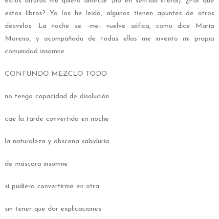
estas alturas me quiero ahorcar (no en sentido literal). ¿Por qué
estos libros? Ya los he leído, algunos tienen apuntes de otros
desvelos. La noche se -me- vuelve sáfica, como dice María
Moreno, y acompañada de todas ellas me invento mi propia
comunidad insomne:
CONFUNDO MEZCLO TODO
no tengo capacidad de disolución
cae la tarde convertida en noche
la naturaleza y obscena sabiduría
de máscara insomne
si pudiera convertirme en otra
sin tener que dar explicaciones