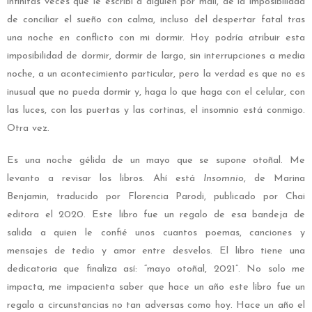
infinitas veces que le escribí a alguien por mail, de la imposibilidad
de conciliar el sueño con calma, incluso del despertar fatal tras
una noche en conflicto con mi dormir. Hoy podría atribuir esta
imposibilidad de dormir, dormir de largo, sin interrupciones a media
noche, a un acontecimiento particular, pero la verdad es que no es
inusual que no pueda dormir y, haga lo que haga con el celular, con
las luces, con las puertas y las cortinas, el insomnio está conmigo.
Otra vez.
Es una noche gélida de un mayo que se supone otoñal. Me
levanto a revisar los libros. Ahí está
Insomnio
, de Marina
Benjamin, traducido por Florencia Parodi, publicado por Chai
editora el 2020. Este libro fue un regalo de esa bandeja de
salida a quien le confié unos cuantos poemas, canciones y
mensajes de tedio y amor entre desvelos. El libro tiene una
dedicatoria que finaliza así: “mayo otoñal, 2021”. No solo me
impacta, me impacienta saber que hace un año este libro fue un
regalo a circunstancias no tan adversas como hoy. Hace un año el