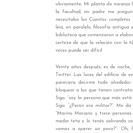
obviamente,
Mi planta de naranja 
la facultad, mi padre me pregunt
necesitaba los
Cuentos completos
d
leía, en paralelo, filosofía antigu
biblioteca que comenzaron a elabo
certeza de que la relación con la t
veces puede ser difícil.
Veinte años después, es de noche, 
Twitter. Las luces del edificio de
pareciera decirme todo alrededo
bloquear a los que tienen contratos
Sigo: “soy la persona que más está
Sigo: “¿Perón era militar?”. Me da g
“Marino Mariano y trece personas m
media teta y lo tenés salivando 
vamos a querer un poco?”. Oh, h