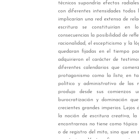
técnicos supondría efectos radiale
con diferentes intensidades todos 
implicarían una red extensa de relac
escritura se constituirían en 
consecuencias la posibilidad de refle
racionalidad, el escepticismo y la l
quedaran fijadas en el tiempo par
adquirieron el carácter de testim
diferentes calendarios que come
protagonismo como la
lista,
en tan
político y administrativo de las 
produjo desde sus comienzos u
burocratización y dominación que 
crecientes grandes imperios. Lejos d
la noción de
escritura creativa
, la
encontrarnos no tiene como tópico e
o de registro del mito, sino que en