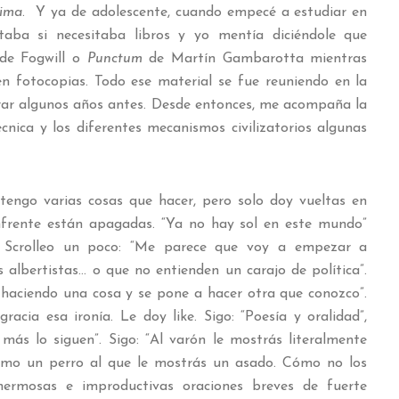
lima
. Y ya de adolescente, cuando empecé a estudiar en
aba si necesitaba libros y yo mentía diciéndole que
e Fogwill o
Punctum
de Martín Gambarotta mientras
a en fotocopias. Todo ese material se fue reuniendo en la
rar algunos años antes. Desde entonces, me acompaña la
écnica y los diferentes mecanismos civilizatorios algunas
tengo varias cosas que hacer, pero solo doy vueltas en
 enfrente están apagadas. “Ya no hay sol en este mundo”
r. Scrolleo un poco: “Me parece que voy a empezar a
 albertistas… o que no entienden un carajo de política”.
 haciendo una cosa y se pone a hacer otra que conozco”.
racia esa ironía. Le doy like. Sigo: “Poesía y oralidad”,
ás lo siguen”. Sigo: “Al varón le mostrás literalmente
como un perro al que le mostrás un asado. Cómo no los
ermosas e improductivas oraciones breves de fuerte