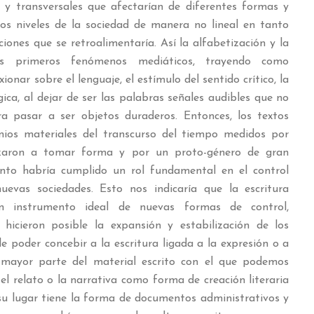
s y transversales que afectarían de diferentes formas y
los niveles de la sociedad de manera no lineal en tanto
iones que se retroalimentaría. Así la alfabetización y la
los primeros fenómenos mediáticos, trayendo como
xionar sobre el lenguaje, el estímulo del sentido crítico, la
ógica, al dejar de ser las palabras señales audibles que no
a pasar a ser objetos duraderos. Entonces, los textos
onios materiales del transcurso del tiempo medidos por
nzaron a tomar forma y por un proto-género de gran
to habría cumplido un rol fundamental en el control
nuevas sociedades. Esto nos indicaría que la escritura
n instrumento ideal de nuevas formas de control,
hicieron posible la expansión y estabilización de los
e poder concebir a la escritura ligada a la expresión o a
 mayor parte del material escrito con el que podemos
l relato o la narrativa como forma de creación literaria
 su lugar tiene la forma de documentos administrativos y