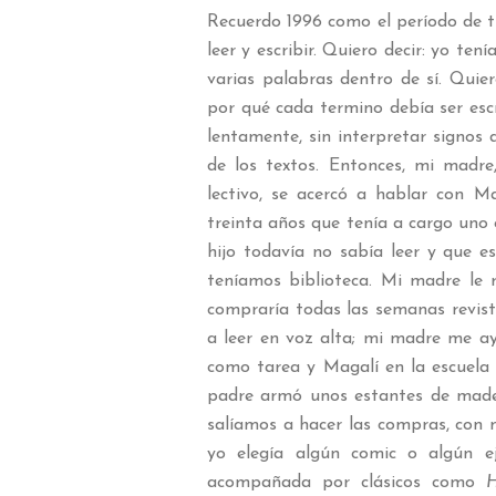
Recuerdo 1996 como el período de ti
leer y escribir. Quiero decir: yo te
varias palabras dentro de sí. Quie
por qué cada termino debía ser esc
lentamente, sin interpretar signos 
de los textos. Entonces, mi madre,
lectivo, se acercó a hablar con 
treinta años que tenía a cargo uno
hijo todavía no sabía leer y que e
teníamos biblioteca. Mi madre le 
compraría todas las semanas revistas
a leer en voz alta; mi madre me ayu
como tarea y Magalí en la escuela l
padre armó unos estantes de mader
salíamos a hacer las compras, con 
yo elegía algún comic o algún 
acompañada por clásicos como
H