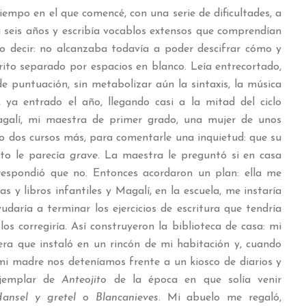
empo en el que comencé, con una serie de dificultades, a
nía seis años y escribía vocablos extensos que comprendían
ro decir: no alcanzaba todavía a poder descifrar cómo y
rito separado por espacios en blanco. Leía entrecortado,
de puntuación, sin metabolizar aún la sintaxis, la música
 ya entrado el año, llegando casi a la mitad del ciclo
Magalí, mi maestra de primer grado, una mujer de unos
 o dos cursos más, para comentarle una inquietud: que su
sto le parecía
grave
. La maestra le preguntó si en casa
respondió que no. Entonces acordaron un plan: ella me
 y libros infantiles y Magalí, en la escuela, me instaría
daría a terminar los ejercicios de escritura que tendría
os corregiría. Así construyeron la biblioteca de casa: mi
a que instaló en un rincón de mi habitación y, cuando
mi madre nos deteníamos frente a un kiosco de diarios y
ejemplar de
Anteojito
de la época en que solía venir
ansel y gretel
o
Blancanieves
. Mi abuelo me regaló,