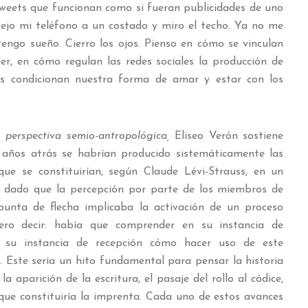
 Tweets que funcionan como si fueran publicidades de uno
Dejo mi teléfono a un costado y miro el techo. Ya no me
tengo sueño. Cierro los ojos. Pienso en cómo se vinculan
der, en cómo regulan las redes sociales la producción de
vos condicionan nuestra forma de amar y estar con los
 perspectiva semio-antropológica,
Eliseo Verón sostiene
 años atrás se habrían producido sistemáticamente las
ue se constituirían, según Claude Lévi-Strauss, en un
o, dado que la percepción por parte de los miembros de
unta de flecha implicaba la activación de un proceso
iero decir: había que comprender en su instancia de
 su instancia de recepción cómo hacer uso de este
 Este sería un hito fundamental para pensar la historia
a aparición de la escritura, el pasaje del rollo al códice,
n que constituiría la imprenta. Cada uno de estos avances