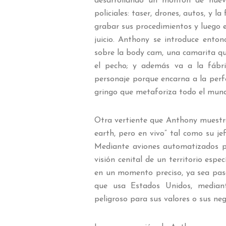
desarrollando un montón de nuevo
policiales: taser, drones, autos, y
grabar sus procedimientos y luego 
juicio. Anthony se introduce enton
sobre la body cam, una camarita qu
el pecho; y además va a la fábr
personaje porque encarna a la perf
gringo que metaforiza todo el mundo
Otra vertiente que Anthony muestra
earth, pero en vivo” tal como su je
Mediante aviones automatizados p
visión cenital de un territorio esp
en un momento preciso, ya sea pasad
que usa Estados Unidos, mediante
peligroso para sus valores o sus ne