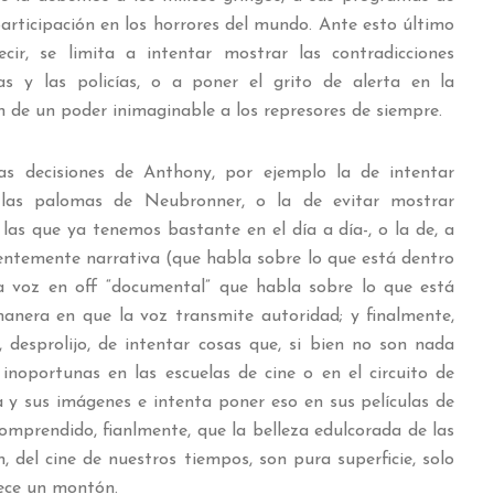
participación en los horrores del mundo. Ante esto último
r, se limita a intentar mostrar las contradicciones
as y las policías, o a poner el grito de alerta en la
 de un poder inimaginable a los represores de siempre.
as decisiones de Anthony, por ejemplo la de intentar
 las palomas de Neubronner, o la de evitar mostrar
 las que ya tenemos bastante en el día a día-, o la de, a
entemente narrativa (que habla sobre lo que está dentro
a voz en off “documental” que habla sobre lo que está
anera en que la voz transmite autoridad; y finalmente,
desprolijo, de intentar cosas que, si bien no son nada
 inoportunas en las escuelas de cine o en el circuito de
a y sus imágenes e intenta poner eso en sus películas de
prendido, fianlmente, que la belleza edulcorada de las
 del cine de nuestros tiempos, son pura superficie, solo
dece un montón.