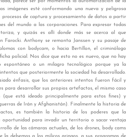
iada, parece ser por momentos la automatización de la
 las imágenes esté conformando una nueva y peligrosa
os procesos de captura y procesamiento de datos a partir
nes del mundo a las corporaciones. Para expresar todas
toriza, y quizás es allí donde más se acerca al que
n Farocki. Anthony se remonta Janssen y su pasaje de
lomas con bodycam, o hacia Bertillon, el criminólogo
icha policial. Nos dice que esto no es nuevo, que no hay
 espontáneo o un milagro tecnológico porque ya la
 intentos que posteriormente la sociedad ha desarrollado.
iado énfasis, que los anteriores intentos fueron fácil y
s para desarrollar sus propios artefactos, el mismo caso
(que está ideado principalmente para estos fines) y
guerras de Irán y Afghanistán). Finalmente la historia de
actos, es también la historia de los poderes que la
a oportunidad para invadir un territorio o sacar ventaja
rrollo de las cámaras actuales, de los drones, body cams
, se la debemos a los milicos gringos, a sus programas de