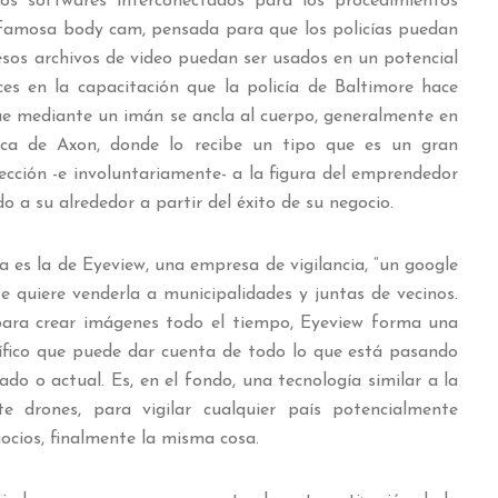
s softwares interconectados para los procedimientos
 la famosa body cam, pensada para que los policías puedan
esos archivos de video puedan ser usados en un potencial
ces en la capacitación que la policía de Baltimore hace
e mediante un imán se ancla al cuerpo, generalmente en
ica de Axon, donde lo recibe un tipo que es un gran
ección -e involuntariamente- a la figura del emprendedor
 a su alrededor a partir del éxito de su negocio.
 es la de Eyeview, una empresa de vigilancia, “un google
fe quiere venderla a municipalidades y juntas de vecinos.
ara crear imágenes todo el tiempo, Eyeview forma una
ecífico que puede dar cuenta de todo lo que está pasando
o o actual. Es, en el fondo, una tecnología similar a la
 drones, para vigilar cualquier país potencialmente
gocios, finalmente la misma cosa.