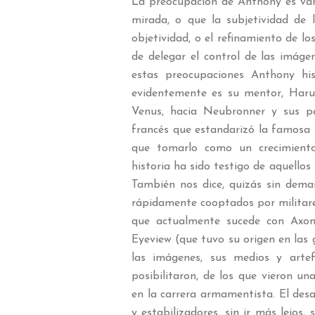
La preocupación de Anthony es var
mirada, o que la subjetividad de
objetividad, o el refinamiento de l
de delegar el control de las imáge
estas preocupaciones Anthony his
evidentemente es su mentor, Haru
Venus, hacia Neubronner y sus pa
francés que estandarizó la famosa f
que tomarlo como un crecimiento
historia ha sido testigo de aquellos
También nos dice, quizás sin demas
rápidamente cooptados por militare
que actualmente sucede con Axon 
Eyeview (que tuvo su origen en las 
las imágenes, sus medios y artef
posibilitaron, de los que vieron un
en la carrera armamentista. El desa
y estabilizadores, sin ir más lejos