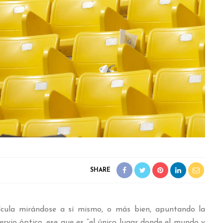
SHARE
cula mirándose a sí mismo, o más bien, apuntando la
rvio óptico, ese que es “el único lugar donde el mundo y