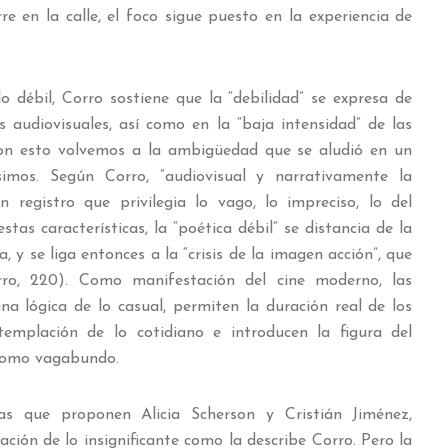
re en la calle, el foco sigue puesto en la experiencia de
 débil, Corro sostiene que la “debilidad” se expresa de
 audiovisuales, así como en la “baja intensidad” de las
Con esto volvemos a la ambigüedad que se aludió en un
ísimos. Según Corro, “audiovisual y narrativamente la
n registro que privilegia lo vago, lo impreciso, lo del
tas características, la “poética débil” se distancia de la
, y se liga entonces a la “crisis de la imagen acción”, que
rro, 220). Como manifestación del cine moderno, las
na lógica de lo casual, permiten la duración real de los
templación de lo cotidiano e introducen la figura del
 como vagabundo.
as que proponen Alicia Scherson y Cristián Jiménez,
ción de lo insignificante como la describe Corro. Pero la