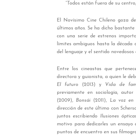
“Todos están fuera de su centro
El Novísimo Cine Chileno goza de 
últimos años. Se ha dicho bastante
con una serie de estrenos importa
límites ambiguos hasta la década 
del lenguaje y el sentido novedosos 
Entre los cineastas que pertenec
directora y guionista, a quien le d
El futuro
(2013) y
Vida de fami
previamente en sociología, autor
(2009),
Bonsái
(2011),
La voz en 
dirección de este último con Scher
juntos escribiendo
Ilusiones óptica
motivo para dedicarles un ensayo 
puntos de encuentro en sus filmogra