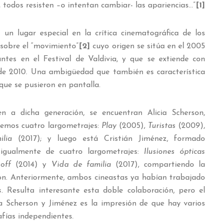
, todos resisten –o intentan cambiar- las apariencias…”
[1]
un lugar especial en la crítica cinematográfica de los
 sobre el “movimiento”
[2]
cuyo origen se sitúa en el 2005
ntes en el Festival de Valdivia, y que se extiende con
de 2010. Una ambigüedad que también es característica
que se pusieron en pantalla.
en a dicha generación, se encuentran Alicia Scherson,
ebemos cuatro largometrajes:
Play
(2005),
Turistas
(2009),
lia
(2017); y luego está Cristián Jiménez, formado
 igualmente de cuatro largometrajes:
Ilusiones ópticas
off
(2014) y
Vida de familia
(2017), compartiendo la
son. Anteriormente, ambos cineastas ya habían trabajado
s
. Resulta interesante esta doble colaboración, pero el
a Scherson y Jiménez es la impresión de que hay varios
fías independientes.