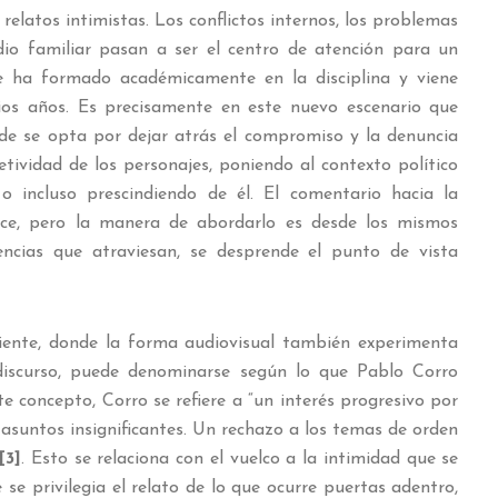
s relatos intimistas. Los conflictos internos, los problemas
dio familiar pasan a ser el centro de atención para un
se ha formado académicamente en la disciplina y viene
ios años. Es precisamente en este nuevo escenario que
nde se opta por dejar atrás el compromiso y la denuncia
etividad de los personajes, poniendo al contexto político
o incluso prescindiendo de él. El comentario hacia la
rece, pero la manera de abordarlo es desde los mismos
iencias que atraviesan, se desprende el punto de vista
ciente, donde la forma audiovisual también experimenta
iscurso, puede denominarse según lo que Pablo Corro
ste concepto, Corro se refiere a “un interés progresivo por
asuntos insignificantes. Un rechazo a los temas de orden
[3]
. Esto se relaciona con el vuelco a la intimidad que se
 se privilegia el relato de lo que ocurre puertas adentro,