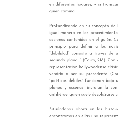
en diferentes hogares; y si transcur
quien camina.
Profundizando en su concepto de lo
igual manera en los procedimientos
acciones contenidas en el guión. 
principio para definir a los nov
“debilidad” consiste a través de u
segundo plano…” (Corro, 218). Con es
representación hollywoodense clásica
vendría a ser su precedente (Co
“poéticas débiles” funcionan bajo u
planos y escenas, instalan la con
antihéroe, quien suele desplazarse
Situándonos ahora en las histori
encontramos en ellas una representa