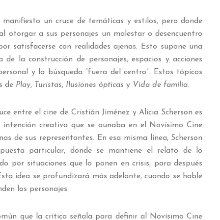
manifiesto un cruce de temáticas y estilos, pero donde
al otorgar a sus personajes un malestar o desencuentro
por satisfacerse con realidades ajenas. Esto supone una
ta de la construcción de personajes, espacios y acciones
personal y la búsqueda “fuera del centro”. Estos tópicos
is de
Play
,
Turistas
,
Ilusiones ópticas
y
Vida de familia
.
ce entre el cine de Cristián Jiménez y Alicia Scherson es
a intención creativa que se aunaba en el Novísimo Cine
ernas de sus representantes. En esa misma línea, Scherson
uesta particular, donde se mantiene el relato de lo
ado por situaciones que lo ponen en crisis, para después
Esta idea se profundizará más adelante, cuando se hable
nden los personajes.
omún que la crítica señala para definir al Novísimo Cine