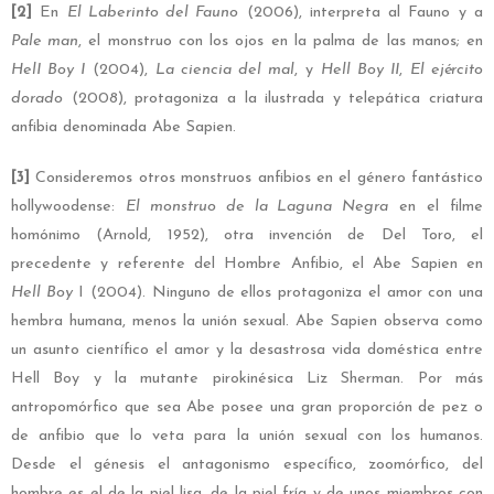
[2]
En
El Laberinto del Fauno
(2006), interpreta al Fauno y a
Pale man
, el monstruo con los ojos en la palma de las manos; en
HelI Boy I
(2004),
La ciencia del mal
, y
Hell Boy II
,
El ejército
dorado
(2008), protagoniza a la ilustrada y telepática criatura
anfibia denominada Abe Sapien.
[3]
Consideremos otros monstruos anfibios en el género fantástico
hollywoodense:
El monstruo de la Laguna Negra
en el filme
homónimo (Arnold, 1952), otra invención de Del Toro, el
precedente y referente del Hombre Anfibio, el Abe Sapien en
Hell Boy
I (2004). Ninguno de ellos protagoniza el amor con una
hembra humana, menos la unión sexual. Abe Sapien observa como
un asunto científico el amor y la desastrosa vida doméstica entre
Hell Boy y la mutante pirokinésica Liz Sherman. Por más
antropomórfico que sea Abe posee una gran proporción de pez o
de anfibio que lo veta para la unión sexual con los humanos.
Desde el génesis el antagonismo específico, zoomórfico, del
hombre es el de la piel lisa, de la piel fría y de unos miembros con