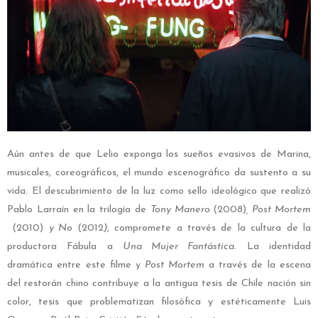
Aún antes de que Lelio exponga los sueños evasivos de Marina,
musicales, coreográficos, el mundo escenográfico da sustento a su
vida. El descubrimiento de la luz como sello ideológico que realizó
Pablo Larraín en la trilogía de
Tony Manero
(2008)
, Post Mortem
(2010)
y No
(2012
)
, compromete a través de la cultura de la
productora Fábula a
Una Mujer Fantástica
. La identidad
dramática entre este filme y
Post Mortem
a través de la escena
del restorán chino contribuye a la antigua tesis de Chile nación sin
color, tesis que problematizan filosófica y estéticamente Luis