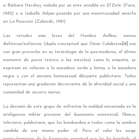
a Bárbara Hershey violada por un ente invisible en
El Ente
(Furie,
1982) o a Isabelle Adjani poseída por una monstruosidad amorfa
en
La Posesión
(Zulawski, 1981).
Las virtudes más leves del Hombre Anfibio, menos
disfóricas/eufóricas (dupla conceptual que Omar Calabrese
[4]
usó
con gran provecho en su teratología de lo pos-moderno, el último
momento de pavor teórico a las mezclas) como la empatía, se
expresan en relación a la aseadora sorda y latina, a la aseadora
negra y con el anciano homosexual dibujante publicitario. Todos
representan una gradación decreciente de la alteridad social y una
comunidad de socorro mutuo.
La decisión de este grupo de enfrentar la maldad encarnada en la
inteligencia militar proviene del ilusionismo existencial, fílmico,
televisivo, publicitario, que los bombardea a todos como la sombra
cándida de ese mismo poder vil. Pero el valor les surge
particularmente de la formación espiritual que les ha brindado el