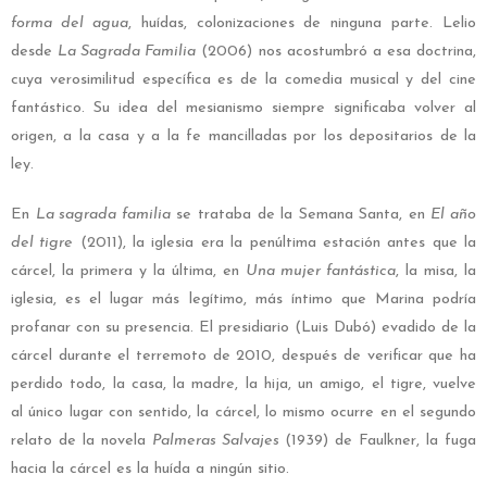
forma del agua
, huídas, colonizaciones de ninguna parte. Lelio
desde
La Sagrada Familia
(2006) nos acostumbró a esa doctrina,
cuya verosimilitud específica es de la comedia musical y del cine
fantástico. Su idea del mesianismo siempre significaba volver al
origen, a la casa y a la fe mancilladas por los depositarios de la
ley.
En
La sagrada familia
se trataba de la Semana Santa, en
El año
del tigre
(2011), la iglesia era la penúltima estación antes que la
cárcel, la primera y la última, en
Una mujer fantástica
, la misa, la
iglesia, es el lugar más legítimo, más íntimo que Marina podría
profanar con su presencia. El presidiario (Luis Dubó) evadido de la
cárcel durante el terremoto de 2010, después de verificar que ha
perdido todo, la casa, la madre, la hija, un amigo, el tigre, vuelve
al único lugar con sentido, la cárcel, lo mismo ocurre en el segundo
relato de la novela
Palmeras Salvajes
(1939) de Faulkner, la fuga
hacia la cárcel es la huída a ningún sitio.