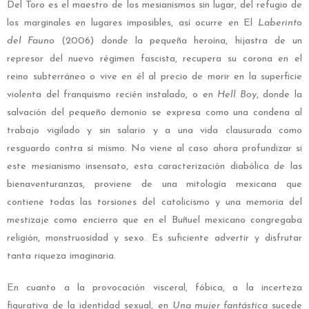
Del Toro es el maestro de los mesianismos sin lugar, del refugio de
los marginales en lugares imposibles, así ocurre en El
Laberinto
del Fauno
(2006) donde la pequeña heroína, hijastra de un
represor del nuevo régimen fascista, recupera su corona en el
reino subterráneo o vive en él al precio de morir en la superficie
violenta del franquismo recién instalado, o en
Hell Boy
, donde la
salvación del pequeño demonio se expresa como una condena al
trabajo vigilado y sin salario y a una vida clausurada como
resguardo contra sí mismo. No viene al caso ahora profundizar si
este mesianismo insensato, esta caracterización diabólica de las
bienaventuranzas, proviene de una mitología mexicana que
contiene todas las torsiones del catolicismo y una memoria del
mestizaje como encierro que en el Buñuel mexicano congregaba
religión, monstruosidad y sexo. Es suficiente advertir y disfrutar
tanta riqueza imaginaria.
En cuanto a la provocación visceral, fóbica, a la incerteza
figurativa de la identidad sexual, en
Una mujer fantástica
sucede