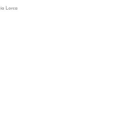
cía Lorca
s