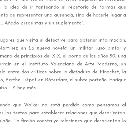
n la idea de ir tanteando el repetorio de formas que
nto de representar una ausencia, sino de hacerle lugar a
en… Añado preguntas y un suplemento”.
ugares que visita el detective para obtener información,
 Martínez en
La nueva novela
, un militar ruso pintor y
ermano de principios del XIX, el porno de los años 80, una
arraín en el Instituto Valenciano de Arte Moderno, un
o entre dos críticos sobre la dictadura de Pinochet, la
ejo, Berthe Trépat en Róterdam, el subte porteño, Enrique
aíso…. Y hay más.
iendo que Walker no está perdido como pensamos al
er los textos para establecer relaciones que
desorientan
.
laño, “la ficción construye relaciones que desorientan lo