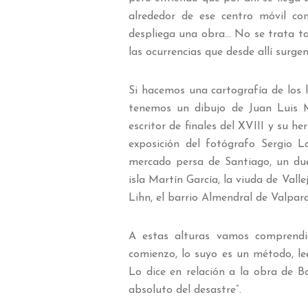
alrededor de ese centro móvil co
despliega una obra… No se trata ta
las ocurrencias que desde allí surg
Si hacemos una cartografía de los l
tenemos un dibujo de Juan Luis
escritor de finales del XVIII y su h
exposición del fotógrafo Sergio L
mercado persa de Santiago, un duel
isla Martín García, la viuda de Vall
Lihn, el barrio Almendral de Valpar
A estas alturas vamos comprend
comienzo, lo suyo es un método, le
Lo dice en relación a la obra de Bo
absoluto del desastre”.