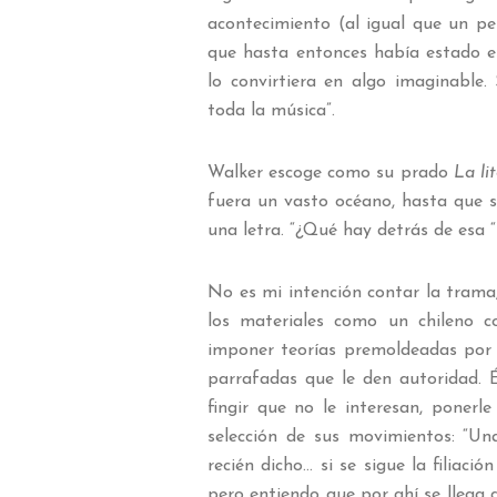
acontecimiento (al igual que un pe
que hasta entonces había estado e
lo convirtiera en algo imaginable.
toda la música”.
Walker escoge como su prado
La li
fuera un vasto océano, hasta que s
una letra. “¿Qué hay detrás de esa “B
No es mi intención contar la trama,
los materiales como un chileno 
imponer teorías premoldeadas por 
parrafadas que le den autoridad. É
fingir que no le interesan, ponerle
selección de sus movimientos: “Un
recién dicho… si se sigue la filiac
pero entiendo que por ahí se llega 