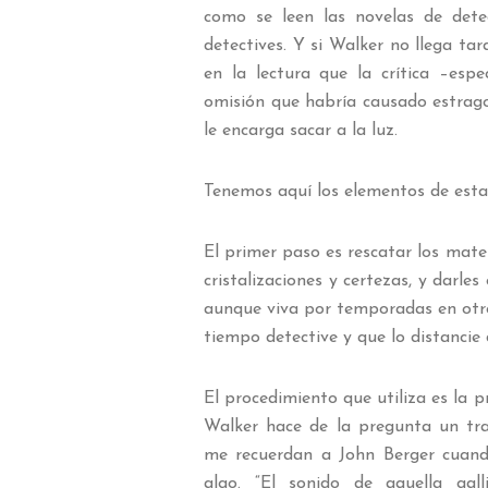
como se leen las novelas de dete
detectives. Y si Walker no llega ta
en la lectura que la crítica –esp
omisión que habría causado estragos
le encarga sacar a la luz.
Tenemos aquí los elementos de esta 
El primer paso es rescatar los mater
cristalizaciones y certezas, y darle
aunque viva por temporadas en otro
tiempo detective y que lo distancie 
El procedimiento que utiliza es la 
Walker hace de la pregunta un trab
me recuerdan a John Berger cuand
algo. “El sonido de aquella gal