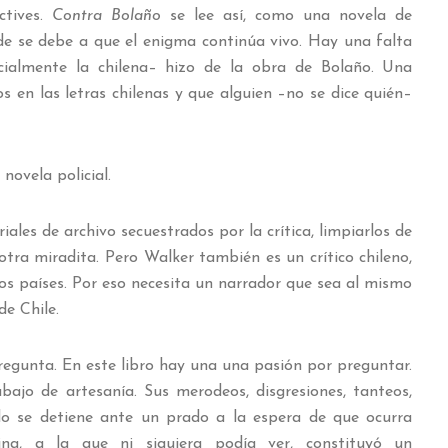
ctives.
Contra Bolaño
se lee así, como una novela de
rde se debe a que el enigma continúa vivo. Hay una falta
ecialmente la chilena– hizo de la obra de Bolaño. Una
 en las letras chilenas y que alguien –no se dice quién–
novela policial.
iales de archivo secuestrados por la crítica, limpiarlos de
s otra miradita. Pero Walker también es un crítico chileno,
s países. Por eso necesita un narrador que sea al mismo
de Chile.
pregunta. En este libro hay una una pasión por preguntar.
ajo de artesanía. Sus merodeos, disgresiones, tanteos,
o se detiene ante un prado a la espera de que ocurra
lina, a la que ni siquiera podía ver, constituyó un