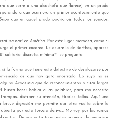
rro que corre o una alcachofa que florece) en un prado
sperando a que ocurriera un primer acontecimiento que
 Supe que en aquel prado podría oír todos los sonidos,
teratura nazi en América
. Por este lugar merodea, como si
urge el primer cacareo. Le ocurre lo de Barthes, aparece
” solitaria, discreta, mínima?”, se pregunta.
 sí la forma que tiene este detective de desplazarse por
convencido de que hay gato encerrado. Lo suyo no es
alguna Academia que da reconocimientos o citar largas
l busca hacer hablar a las palabras, para eso necesita
 trampas, distraer su atención, tirarles tallas. Aquí una
a breve digresión me permite dar otra vuelta sobre lo
ión abierta por esta tercera deriva… Me voy por las ramas
al centro… De eso se trata en estas páginas, de merodear