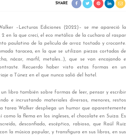
SHARE
alker –Lecturas Ediciones (2022)– se me apareció la
 en la que crecí, el eco metálico de la cuchara al raspar
nto paulatino de la película de arroz tostado y crocante.
mada taracea, en la que se utilizan piezas cortadas de
cha, nácar, marfil, metales…), que se van encajando e
ontraste. Recuerdo haber visto estas formas en un
aje a Túnez en el que nunca salió del hotel.
un libro también sobre formas de leer, pensar y escribir
do e incrustando materiales diversos, menores, restos
sta tarea Walker despliega un humor que aparentemente
í como la flema en los ingleses, el chocolate en Suiza. Es
creído, desconfiado, escéptico, rabioso, que Raúl Ruiz
on la música popular, y transfigura en sus libros, en sus