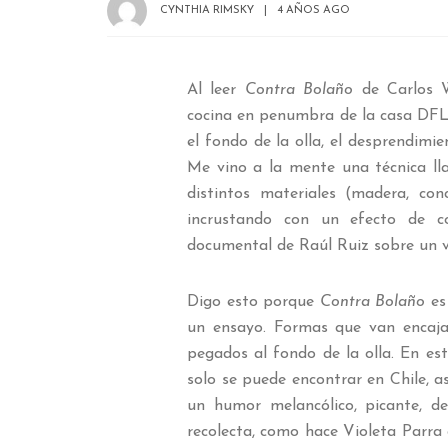
CYNTHIA RIMSKY
4 AÑOS AGO
Al leer
Contra Bolaño
de Carlos W
cocina en penumbra de la casa DFL 2
el fondo de la olla, el desprendimie
Me vino a la mente una técnica lla
distintos materiales (madera, con
incrustando con un efecto de c
documental de Raúl Ruiz sobre un vi
Digo esto porque
Contra Bolaño
es 
un ensayo. Formas que van encajan
pegados al fondo de la olla. En e
solo se puede encontrar en Chile, as
un humor melancólico, picante, des
recolecta, como hace Violeta Parra c