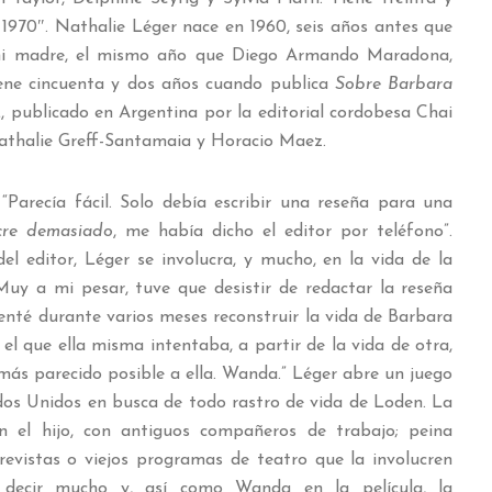
1970″. Nathalie Léger nace en 1960, seis años antes que
 mi madre, el mismo año que Diego Armando Maradona,
ene cincuenta y dos años cuando publica
Sobre Barbara
12, publicado en Argentina por la editorial cordobesa Chai
Nathalie Greff-Santamaia y Horacio Maez.
Parecía fácil. Solo debía escribir una reseña para una
cre demasiado
, me había dicho el editor por teléfono”.
 editor, Léger se involucra, y mucho, en la vida de la
Muy a mi pesar, tuve que desistir de redactar la reseña
enté durante varios meses reconstruir la vida de Barbara
l que ella misma intentaba, a partir de la vida de otra,
más parecido posible a ella. Wanda.” Léger abre un juego
ados Unidos en busca de todo rastro de vida de Loden. La
n el hijo, con antiguos compañeros de trabajo; peina
evistas o viejos programas de teatro que la involucren
 decir mucho y, así como Wanda en la película, la