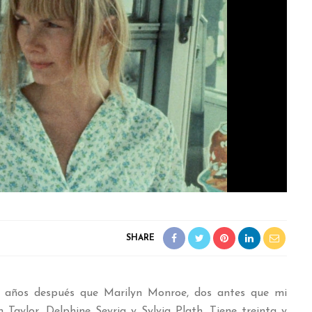
SHARE
s años después que Marilyn Monroe, dos antes que mi
Taylor, Delphine Seyrig y Sylvia Plath. Tiene treinta y