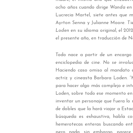
ocho años cuando dirige
Wanda
en 
Lucrecia Martel, siete antes que
Ayrton Senna y Julianne Moore. Ti
Loden
en su idioma original, el 20
el presente año, en traducción de 
Todo nace a partir de un encargo “
enciclopedia de cine.
No se involu
Haciendo caso omiso al mandato del
actriz y cineasta Barbara Loden. “
para hacer algo más complejo e int
Loden, sobre todo ese momento en e
inventar un personaje que fuera lo 
de dobles que la hará viajar a Est
búsqueda es exhaustiva, habla co
hemerotecas enteras buscando entr
pero nada, sin embargo, parece