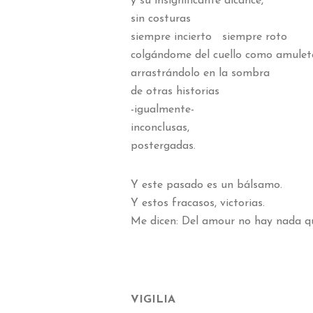
y su insignificante alcance,
sin costuras
siempre incierto siempre roto
colgándome del cuello como amulet
arrastrándolo en la sombra
de otras historias
-igualmente-
inconclusas,
postergadas.
Y este pasado es un bálsamo.
Y estos fracasos, victorias.
Me dicen: Del amour no hay nada qu
VIGILIA