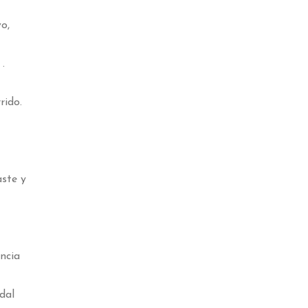
o,
.
rido.
aste y
encia
dal