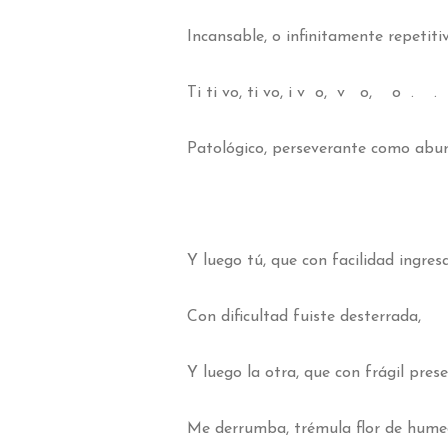
Incansable, o infinitamente repetitiv
Ti ti vo, ti vo, i v o, v o, o . . 
Patológico, perseverante como abur
Y luego tú, que con facilidad ingres
Con dificultad fuiste desterrada,
Y luego la otra, que con frágil pres
Me derrumba, trémula flor de hume